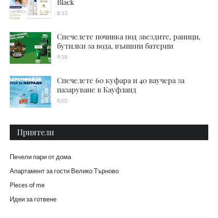
Black
8:13
Спечелете почивка под звездите, раници,
бутилки за вода, външни батерии
9:18
Спечелете 60 куфара и 40 ваучера за
пазаруване в Кауфланд
8:03
Приятели
Печели пари от дома
Апартамент за гости Велико Търново
Pieces of me
Идеи за готвене