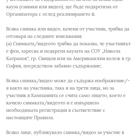
кауза (снимки или видео), ще бъде подкрепена от
Организатора с оглед реализирането й.
Всяка снимка или видео, качени от участник, трябва да
отговаря на следните изисквания:
(а) Снимката/видеото трябва да показва, че участникът
е фен, харесва и подкрепя каузата на СОУ „Никола
Катранов“, гр. Свищов или на Американския колеж в гр.
София, посредством забавно съдържание;
Всяка снимка/видео може да съдържа изображение/-
я както на участника, така и на трети лица, но за
участник в Кампанията се счита само лицето, което е
качило снимката/видеото и е извършило
необходимата регистрация в съответствие с
настоящите Правила.
Всяко лице, публикувало снимка/видео за участие в