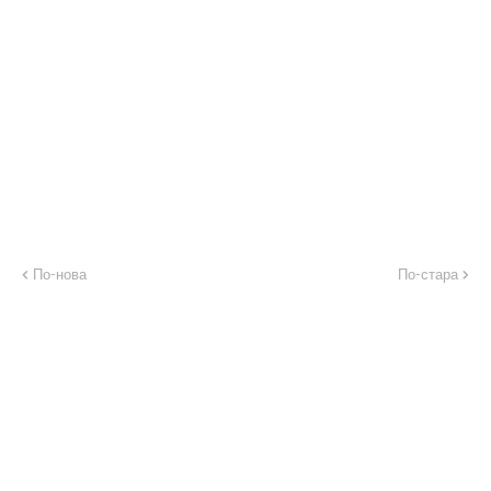
По-нова
По-стара