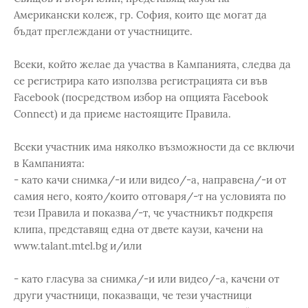
Американски колеж, гр. София, които ще могат да
бъдат преглеждани от участниците.
Всеки, който желае да участва в Кампанията, следва да
се регистрира като използва регистрацията си във
Facebook (посредством избор на опцията Facebook
Connect) и да приеме настоящите Правила.
Всеки участник има няколко възможности да се включи
в Кампанията:
- като качи снимка/-и или видео/-а, направена/-и от
самия него, която/които отговаря/-т на условията по
тези Правила и показва/-т, че участникът подкрепя
клипа, представящ една от двете каузи, качени на
www.talant.mtel.bg и/или
- като гласува за снимка/-и или видео/-а, качени от
други участници, показващи, че тези участници