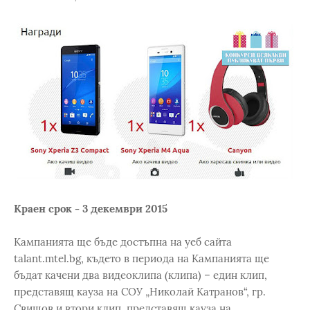
Краен срок - 3 декември 2015
Кампанията ще бъде достъпна на уеб сайта
talant.mtel.bg, където в периода на Кампанията ще
бъдат качени два видеоклипа (клипа) – един клип,
представящ кауза на СОУ „Николай Катранов“, гр.
Свищов и втори клип, представящ кауза на