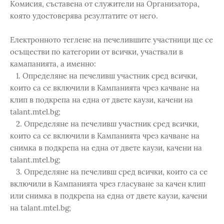
Комисия, съставена от служители на Организатора,
която удостоверява резултатите от него.
Електронното теглене на печелившите участници ще се
осъществи по категории от всички, участвали в
камапанията, а именно:
1. Определяне на печеливш участник сред всички,
които са се включили в Кампанията чрез качване на
клип в подкрепа на една от двете каузи, качени на
talant.mtel.bg;
2. Определяне на печеливш участник сред всички,
които са се включили в Кампанията чрез качване на
снимка в подкрепа на една от двете каузи, качени на
talant.mtel.bg;
3. Определяне на печеливш сред всички, които са се
включили в Кампанията чрез гласуване за кaчен клип
или снимка в подкрепа на една от двете каузи, качени
на talant.mtel.bg;