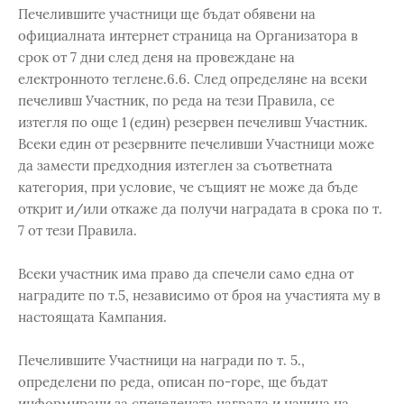
Печелившите участници ще бъдат обявени на
официалната интернет страница на Организатора в
срок от 7 дни след деня на провеждане на
електронното теглене.6.6. След определяне на всеки
печеливш Участник, по реда на тези Правила, се
изтегля по още 1 (един) резервен печеливш Участник.
Всеки един от резервните печеливши Участници може
да замести предходния изтеглен за съответната
категория, при условие, че същият не може да бъде
открит и/или откаже да получи наградата в срока по т.
7 от тези Правила.
Всеки участник има право да спечели само една от
наградите по т.5, независимо от броя на участията му в
настоящата Кампания.
Печелившите Участници на награди по т. 5.,
определени по реда, описан по-горе, ще бъдат
информирани за спечелената награда и начина на