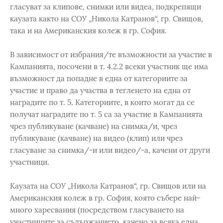
гласуват за клипове, снимки или видеа, подкрепящи
каузата както на СОУ „Никола Катранов“, гр. Свищов,
така и на Американския колеж в гр. София.
В зависимост от избрания/те възможности за участие в
Кампанията, посочени в т. 4.2.2 всеки участник ще има
възможност да попадне в една от категориите за
участие и право да участва в тегленето на една от
наградите по т. 5. Категориите, в които могат да се
получат наградите по т. 5 са за участие в Кампанията
чрез публикуване (качване) на снимка/и, чрез
публикуване (качване) на видео (клип) или чрез
гласуване за снимка/-и или видео/-а, качени от други
участници.
Каузата на СОУ „Никола Катранов“, гр. Свищов или на
Американския колеж в гр. София, която събере най-
много харесвания (посредством гласуването на
участниците за съдържанието, качено за всяка една