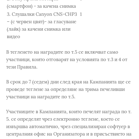
(смартфон) - за качена снимка
3. Слушалки Canyon CNS-CHP3
1
– (с червен цвят)- за гласуване
(лайк) за качени снимка или
видео
В тегленето на наградите по т.5 се включват само
участници, които отговарят на условията по т.3 и 4 от
тези Правила.
В срок до 7 (седем) дни след края на Кампанията ще се
проведе теглене за определяне на трима печеливши
участници на наградите по т.5.
Участниците в Кампанията, които печелят награда по т.
5. се определят чрез електронно теглене, което се
извършва автоматично, чрез специализиран софтуер в
централния офис на Организатора и в присъствието на