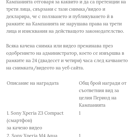
Кампанията отговаря за каквито и да са претенции на
трети лица, свързани с тази снимка/видео и
декларира, че с ползването и публикуването й в
рамките на Кампанията не нарушава права на трети
лица и изисквания на действащото законодателство.
Всяка качена снимка или видео преминава през
одобрението на администратор, което се извършва в
рамките на 24 (двадесет и четири) часа след качването
на снимката/видеото на уеб сайта.
Описание на наградата
Общ брой награди от
съответния вид за
целия Период на
Кампанията
1. Sony Xperia Z3 Compact
1
(смартфон)
за качено видео
2. Sony Xperia M4 Aqua
1