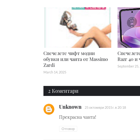
Спечелете чифт модни
Спечелете
обувки или чанта от Massimo
Razr 40 и 
Zardi
September 25,
March 14, 2025
2 Коментари
Unknown
25 октомври 2015 г. в 20:18
Прекрасна чанта!
Отговор