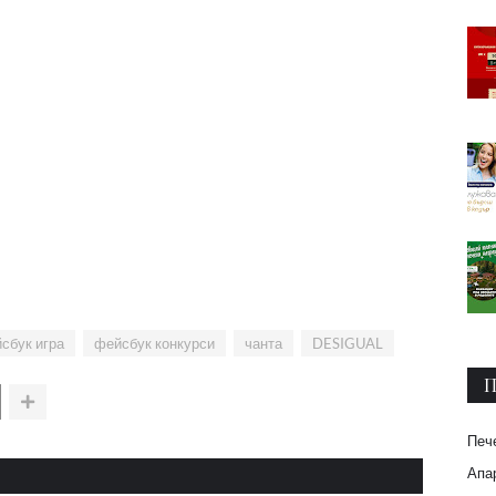
сбук игра
фейсбук конкурси
чанта
DESIGUAL
П
Печ
Апар