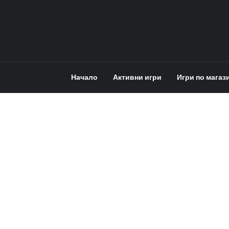
Начало
Активни игри
Игри по магаз