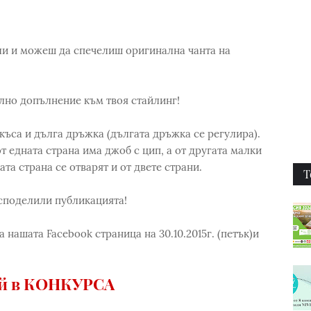
ли и можеш да спечелиш оригинална чанта на
лно допълнение към твоя стайлинг!
 къса и дълга дръжка (дългата дръжка се регулира).
от едната страна има джоб с цип, а от другата малки
та страна се отварят и от двете страни.
Т
 споделили публикацията!
 нашата Facebook страница на 30.10.2015г. (петък)и
ай в КОНКУРСА