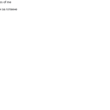
es of me
 за готвене