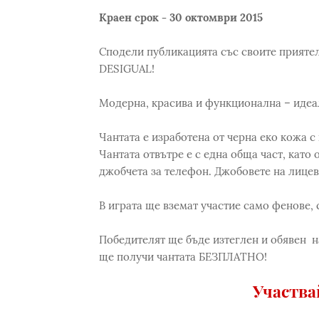
Краен срок - 30 октомври 2015
Сподели публикацията със своите прияте
DESIGUAL!
Модерна, красива и функционална – идеа
Чантата е изработена от черна еко кожа с
Чантата отвътре е с една обща част, като 
джобчета за телефон. Джобовете на лицева
В играта ще вземат участие само фенове,
Победителят ще бъде изтеглен и обявен на
ще получи чантата БЕЗПЛАТНО!
Участв