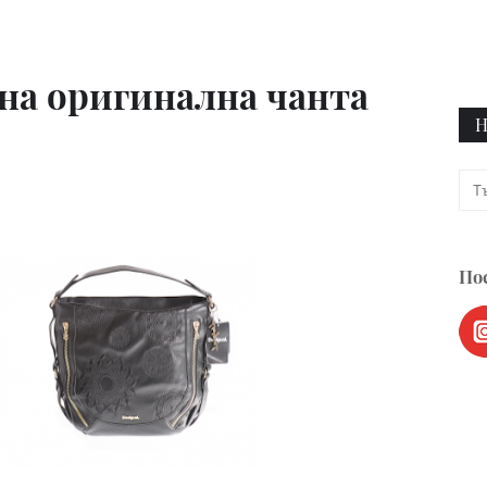
на оригинална чанта
Н
Пос