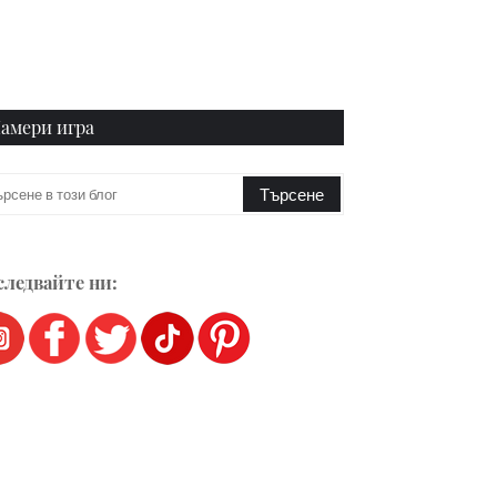
амери игра
ледвайте ни: