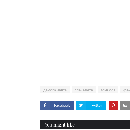
дамска чанта
спечелете
томбола
фей
Facebook
Twitter
You might like