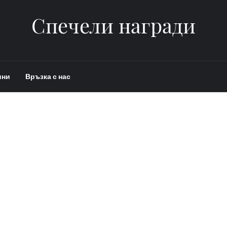
Спечели награди
ини
Връзка с нас