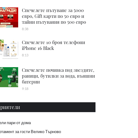
Спечелете пътуване за 5000
евро, Gift карти по 50 евро и
тайни пътувания по 500 евро
8:38
Спечелете 10 броя телефони
iPhone 16 Black
8:13
Спечелете почивка под звездите,
раници, бутилки за вода, външни
батерии
9:18
риятели
ели пари от дома
тамент за гости Велико Търново