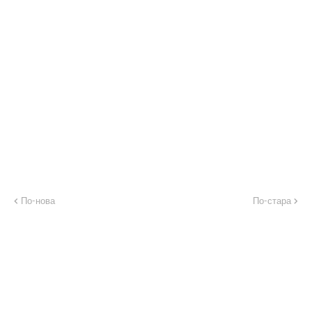
По-нова
По-стара