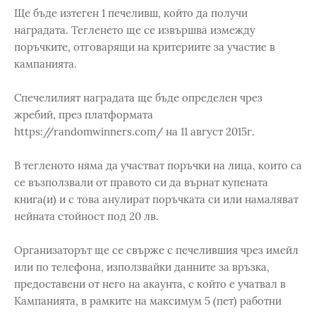
Ще бъде изтеген 1 печеливш, който да получи
наградата. Тегленето ще се извършва измежду
поръчките, отговарящи на критериите за участие в
кампанията.
Спечелилият наградата ще бъде определен чрез
жребий, през платформата
https://randomwinners.com/ на 11 август 2015г.
В тегленото няма да участват поръчки на лица, които са
се възползвали от правото си да върнат купената
книга(и) и с това анулират поръчката си или намаляват
нейната стойност под 20 лв.
Организаторът ще се свърже с печелившия чрез имейл
или по телефона, използвайки данните за връзка,
предоставени от него на акаунта, с който е учатвал в
Кампанията, в рамките на максимум 5 (пет) работни