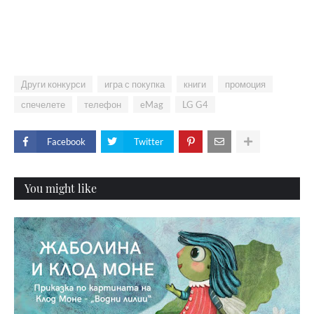
Други конкурси
игра с покупка
книги
промоция
спечелете
телефон
eMag
LG G4
Facebook
Twitter
You might like