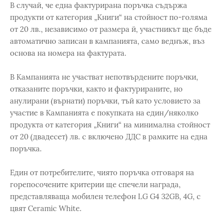
В случай, че една фактурирана поръчка съдържа
продукти от категория „Книги“ на стойност по-голяма
от 20 лв., независимо от размера й, участникът ще бъде
автоматично записан в кампанията, само веднъж, въз
основа на номера на фактурата.
В Кампанията не участват непотвърдените поръчки,
отказаните поръчки, както и фактурираните, но
анулирани (върнати) поръчки, тъй като условието за
участие в Кампанията е покупката на един/няколко
продукта от категория „Книги“ на минимална стойност
от 20 (двадесет) лв. с включено ДДС в рамките на една
поръчка.
Един от потребителите, чиято поръчка отговаря на
горепосочените критерии ще спечели награда,
представляваща мобилен телефон LG G4 32GB, 4G, с
цвят Ceramic White.