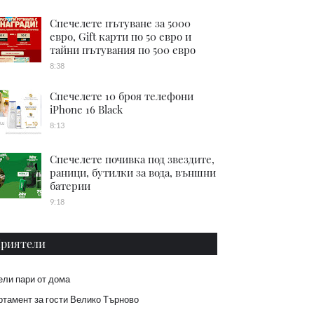
Спечелете пътуване за 5000
евро, Gift карти по 50 евро и
тайни пътувания по 500 евро
8:38
Спечелете 10 броя телефони
iPhone 16 Black
8:13
Спечелете почивка под звездите,
раници, бутилки за вода, външни
батерии
9:18
риятели
ели пари от дома
тамент за гости Велико Търново