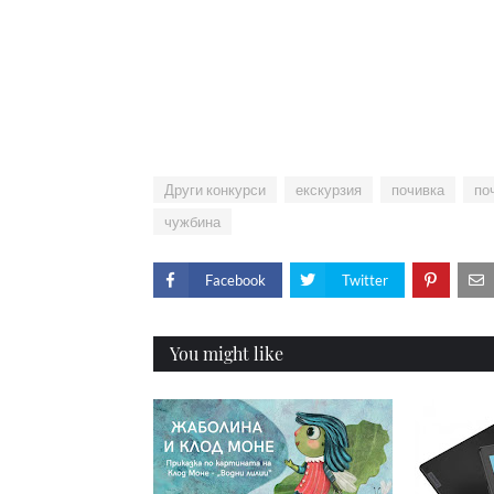
Други конкурси
екскурзия
почивка
по
чужбина
Facebook
Twitter
You might like