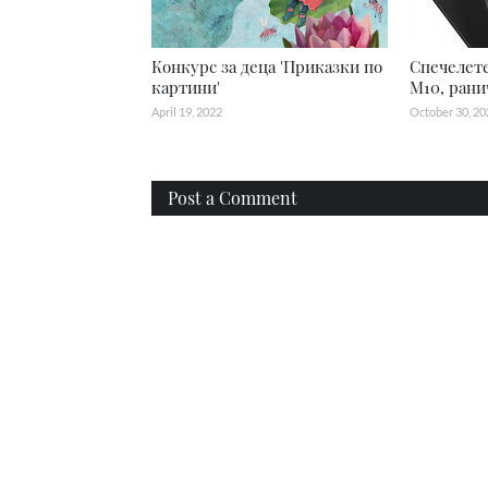
Конкурс за деца 'Приказки по
Спечелете
картини'
M10, рани
April 19, 2022
October 30, 20
Post a Comment