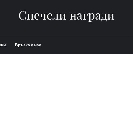
Спечели награди
ини
Връзка с нас