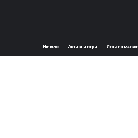
Начало
Активни игри
Игри по магаз