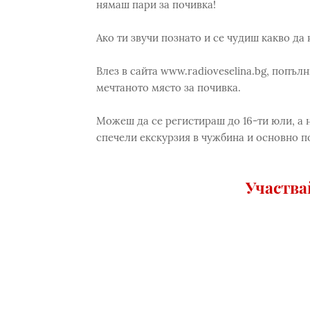
нямаш пари за почивка!
Ако ти звучи познато и се чудиш какво да
Влез в сайта www.radioveselina.bg, попъл
мечтаното място за почивка.
Можеш да се регистираш до 16-ти юли, а н
спечели екскурзия в чужбина и основно п
Участв