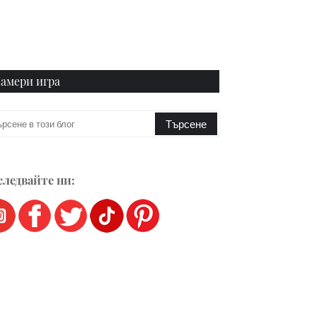
амери игра
ледвайте ни: