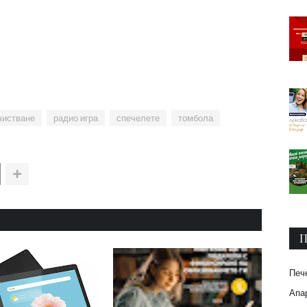
чистване
радио игра
спечелете
томбола
П
Печ
Апар