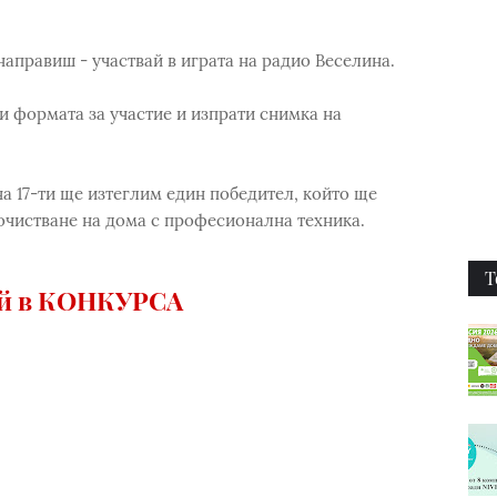
 направиш - участвай в играта на радио Веселина.
ни формата за участие и изпрати снимка на
а 17-ти ще изтеглим един победител, който ще
очистване на дома с професионална техника.
Т
ай в КОНКУРСА