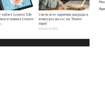
Piec
Идеи
 таблет Lenovo Tab
Спечелете парични награди в
чки и мишка Lenovo
конкурса на есе на 'Моите
пари'
21
October 20, 2021