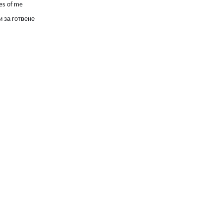
es of me
 за готвене