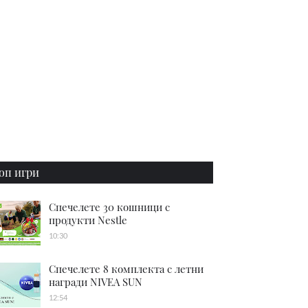
оп игри
Спечелете 30 кошници с
продукти Nestle
10:30
Спечелете 8 комплекта с летни
награди NIVEA SUN
12:54