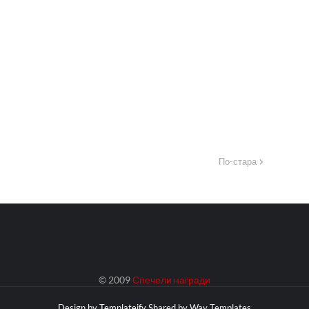
По-стара
© 2009
Спечели награди
Design by
Templateify
Shared by
Way Templates