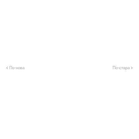
По-нова
По-стара