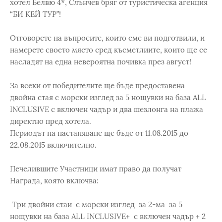
хотел Белвю 4*, Слънчев бряг от туристическа агенция
“БИ КЕЙ ТУР”!
Отговорете на въпросите, които сме ви подготвили, и
намерете своето място сред късметлиите, които ще се
насладят на една невероятна почивка през август!
За всеки от победителите ще бъде предоставена
двойна стая с морски изглед за 5 нощувки на база ALL
INCLUSIVE с включен чадър и два шезлонга на плажа
директно пред хотела.
Периодът на настаняване ще бъде от 11.08.2015 до
22.08.2015 включително.
Печелившите Участници имат право да получат
Награда, която включва:
Три двойни стаи с морски изглед за 2-ма за 5
нощувки на база ALL INCLUSIVE+ с включен чадър + 2