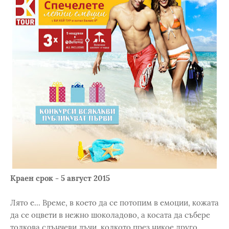
Краен срок - 5 август 2015
Лято е... Време, в което да се потопим в емоции, кожата
да се оцвети в нежно шоколадово, а косата да събере
толкова слънчеви лъчи, колкото през никое друго