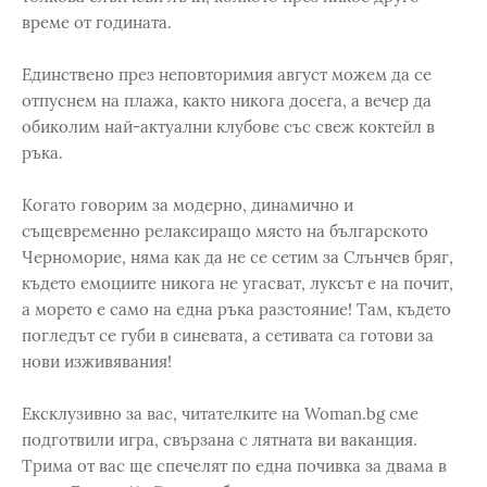
време от годината.
Единствено през неповторимия август можем да се
отпуснем на плажа, както никога досега, а вечер да
обиколим най-актуални клубове със свеж коктейл в
ръка.
Когато говорим за модерно, динамично и
същевременно релаксиращо място на българското
Черноморие, няма как да не се сетим за Слънчев бряг,
където емоциите никога не угасват, луксът е на почит,
а морето е само на една ръка разстояние! Там, където
погледът се губи в синевата, а сетивата са готови за
нови изживявания!
Ексклузивно за вас, читателките на Woman.bg сме
подготвили игра, свързана с лятната ви ваканция.
Трима от вас ще спечелят по една почивка за двама в