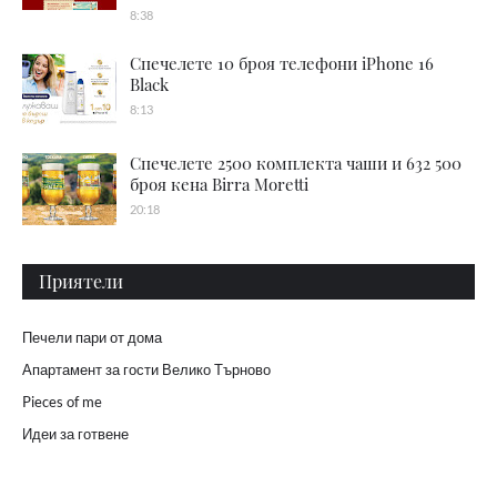
8:38
Спечелете 10 броя телефони iPhone 16
Black
8:13
Спечелете 2500 комплекта чаши и 632 500
броя кена Birra Moretti
20:18
Приятели
Печели пари от дома
Апартамент за гости Велико Търново
Pieces of me
Идеи за готвене