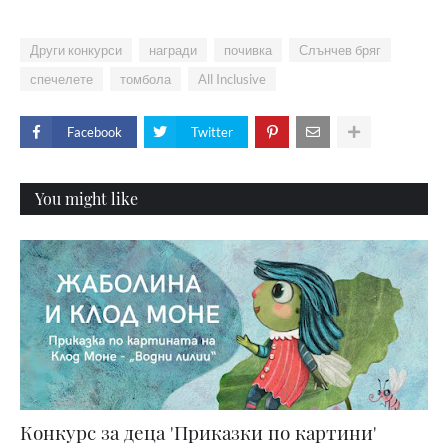
Други конкурси
награди
почивка
Слънчев бряг
спечелете
томбола
All Inclusive
Facebook
Twitter
You might like
Конкурс за деца 'Приказки по картини'