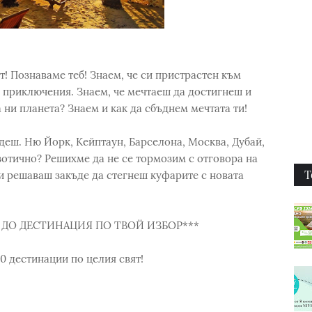
т! Познаваме теб! Знаем, че си пристрастен към
 приключения. Знаем, че мечтаеш да достигнеш и
 ни планета? Знаем и как да сбъднем мечтата ти!
деш. Ню Йорк, Кейптаун, Барселона, Москва, Дубай,
отично? Решихме да не се тормозим с отговора на
Т
Ти решаваш закъде да стегнеш куфарите с новата
 ДО ДЕСТИНАЦИЯ ПО ТВОЙ ИЗБОР***
00 дестинации по целия свят!