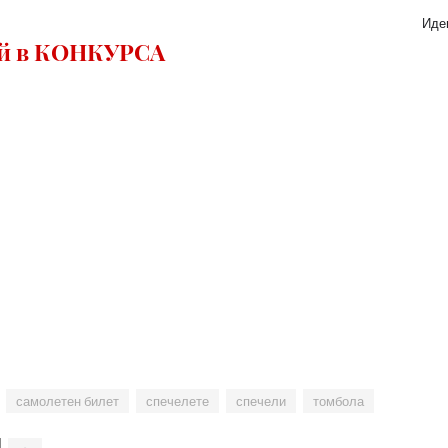
Идеи
ай в КОНКУРСА
самолетен билет
спечелете
спечели
томбола