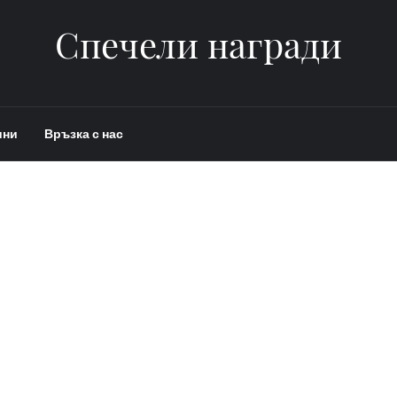
Спечели награди
ини
Връзка с нас