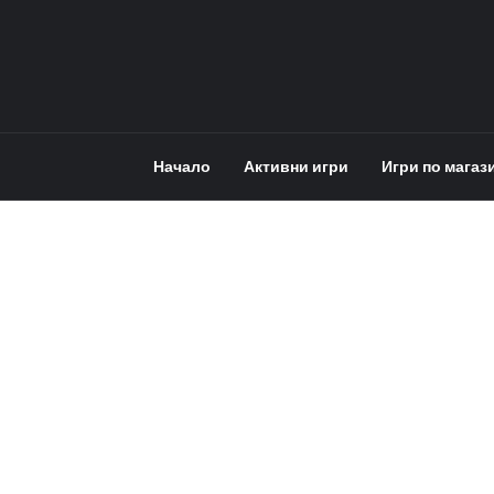
Начало
Активни игри
Игри по магаз