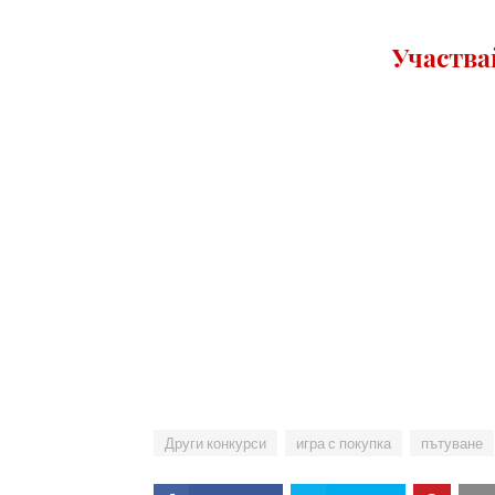
Участв
Други конкурси
игра с покупка
пътуване