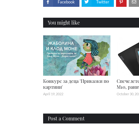
Facebook
Twitter
You might like
Конкурс за деца 'Приказки по
Спечелете
картини'
M10, рани
April 19, 2022
October 30, 20
Post a Comment