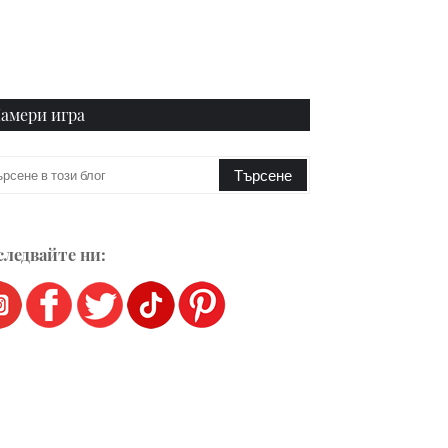
амери игра
ледвайте ни: