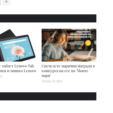
 таблет Lenovo Tab
Спечелете парични награди в
чки и мишка Lenovo
конкурса на есе на 'Моите
пари'
21
October 20, 2021