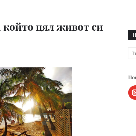
а който цял живот си
Н
Пос