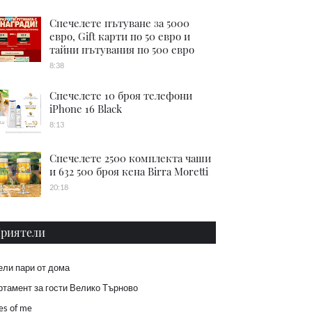
Спечелете пътуване за 5000
евро, Gift карти по 50 евро и
тайни пътувания по 500 евро
8:38
Спечелете 10 броя телефони
iPhone 16 Black
8:13
Спечелете 2500 комплекта чаши
и 632 500 броя кена Birra Moretti
20:18
риятели
ели пари от дома
тамент за гости Велико Търново
es of me