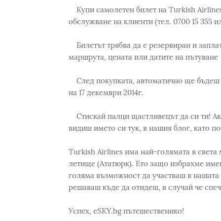
Купи самолетен билет на Turkish Airlines
обслужване на клиенти (тел. 0700 15 355 и
Билетът трябва да е резервиран и заплатен 
маршрута, цената или датите на пътуване
След покупката, автоматично ще бъдеш в
на 17 декември 2014г.
Стискай палци щастливецът да си ти! Ако 
видиш името си тук, в нашия блог, като п
Turkish Airlines има най-голямата в свет
летище (Ататюрк). Ето защо избрахме име
голяма възможност да участваш в нашата и
решаваш къде да отидеш, в случай че спе
Успех, eSKY.bg пътешественико!