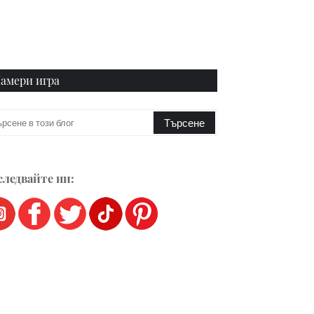
амери игра
ледвайте ни: