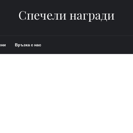
Спечели награди
ини
Връзка с нас