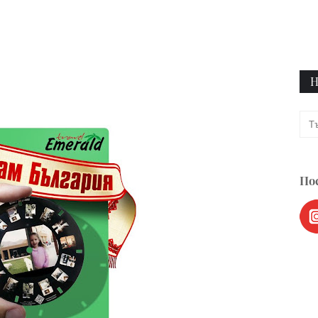
Н
Пос