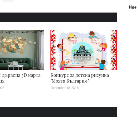
Идеи
 дървена 3D карта
Конкурс за детска рисунка
ия
"Моята България "
023
December 18, 2018