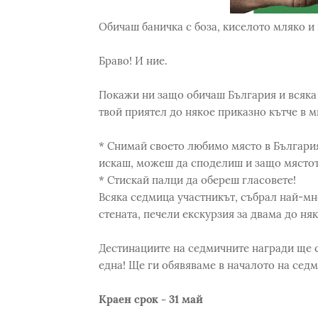
Обичаш баничка с боза, киселото мляко и
Браво! И ние.
Покажи ни защо обичаш България и всяка
твой приятел до някое приказно кътче в м
* Снимай своето любимо място в България, 
искаш, можеш да споделиш и защо мястот
* Стискай палци да обереш гласовете!
Всяка седмица участникът, събрал най-мн
стената, печели екскурзия за двама до няк
Дестинациите на седмичните награди ще с
една! Ще ги обявяваме в началото на седм
Краен срок - 31 май