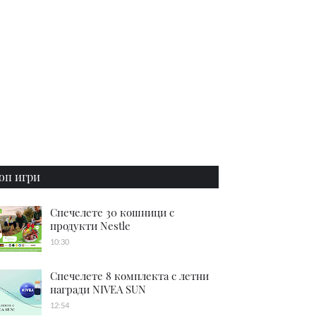
оп игри
Спечелете 30 кошници с
продукти Nestle
10:30
Спечелете 8 комплекта с летни
награди NIVEA SUN
12:54