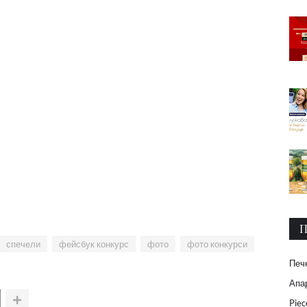
П
спечели
фейсбук конкурс
фото
фото конкурси
Печ
Апар
Piec