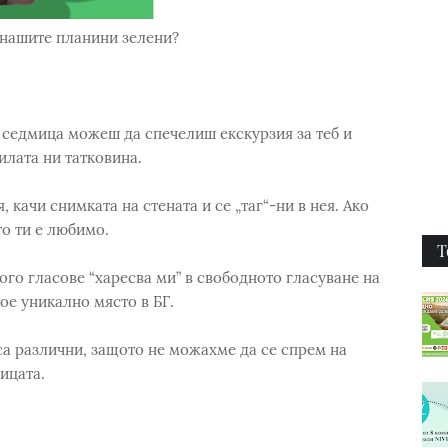
 нашите планини зелени?
 седмица можеш да спечелиш екскурзия за теб и
илата ни татковина.
качи снимката на стената и се „таг“-ни в нея. Ако
о ти е любимо.
Т
ого гласове “харесва ми” в свободното гласуване на
ое уникално място в БГ.
а различни, защото не можахме да се спрем на
ицата.