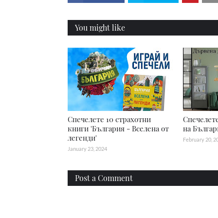
You might like
Спечелете 10 страхотни
Спечелете
книги 'България - Вселена от
на Българ
легенди'
February 20, 2
January 23, 2024
Post a Comment