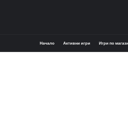
Начало
Активни игри
Игри по магаз