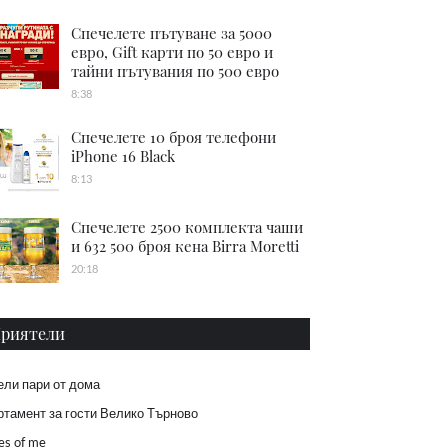
Спечелете пътуване за 5000
евро, Gift карти по 50 евро и
тайни пътувания по 500 евро
8:38
Спечелете 10 броя телефони
iPhone 16 Black
8:13
Спечелете 2500 комплекта чаши
и 632 500 броя кена Birra Moretti
20:18
риятели
ели пари от дома
тамент за гости Велико Търново
es of me