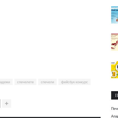
ладежи
спечелете
спечели
фейсбук конкурс
П
Печ
Апар