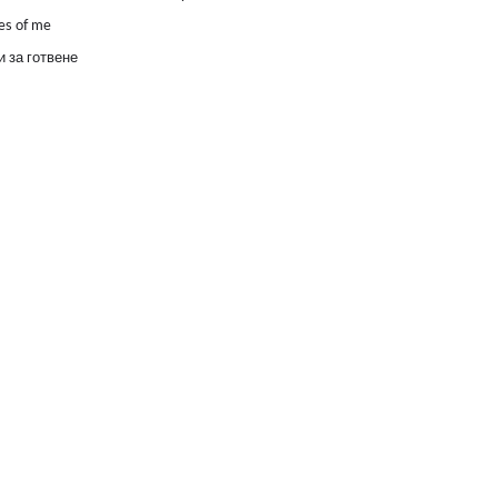
es of me
 за готвене