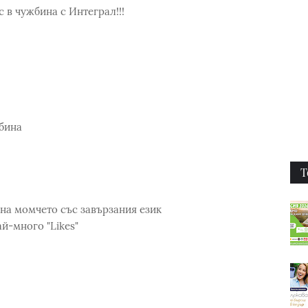
с в чужбина с Интеграл!!!
жбина
Т
на момчето със завързания език
ай-много "Likes"