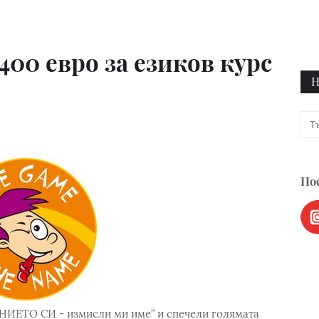
400 евро за езиков курс
Н
Пос
ИЕТО СИ - измисли ми име” и спечели голямата