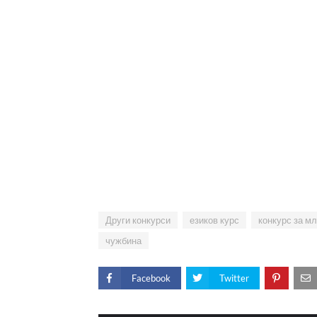
Други конкурси
езиков курс
конкурс за м
чужбина
Facebook
Twitter