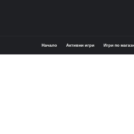
Начало
Активни игри
Игри по магаз