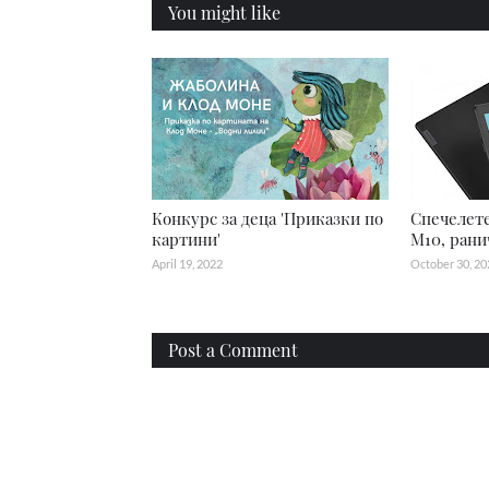
You might like
Конкурс за деца 'Приказки по
Спечелете
картини'
M10, рани
April 19, 2022
October 30, 20
Post a Comment