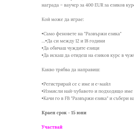
награда – ваучер за 400 EUR за езиков кур
Кой може да играе:
•Само феновете на "Развържи езика"
...•Да си между 12 и 18 години
•Да обичаш чуждите езици
•Да искаш да отидеш на езиков курс в чу
Какво трябва да направиш:
•Регистрирай се с име и е-майл
•Измисли най-хубавото и подходящо име 
•Качи го в FB "Развържи езика" и събери н
Краен срок - 15 юни
Участвай