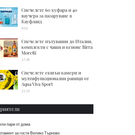
Спечелете 60 куфара и 40
ваучера за пазаруване в
Кауфланд
8:03
Спечелете пътувания до Италия,
комплекти с чаши и кенове Birra
Moretti
17:38
Спечелете екшън камери и
мултифункционални раници от
Aqua Viva Sport
11:33
риятели
ели пари от дома
тамент за гости Велико Търново