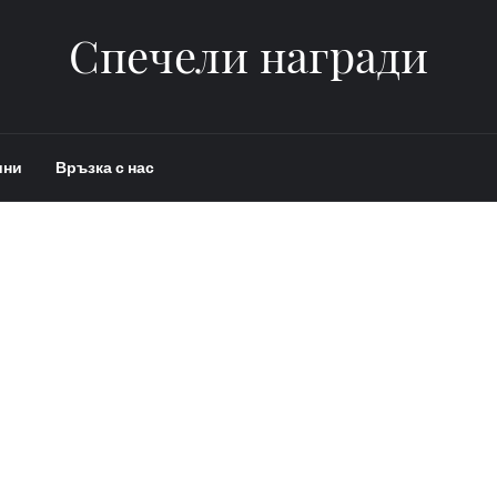
Спечели награди
ини
Връзка с нас