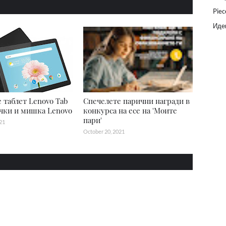
Piec
Идеи
 таблет Lenovo Tab
Спечелете парични награди в
чки и мишка Lenovo
конкурса на есе на 'Моите
пари'
21
October 20, 2021