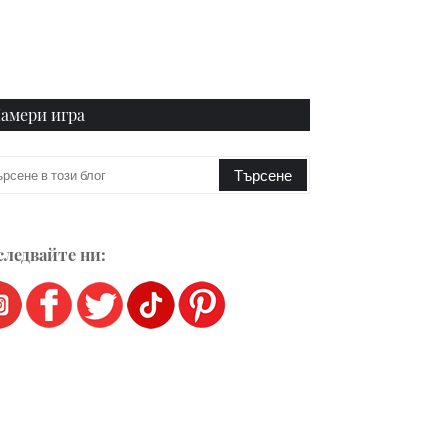
амери игра
ледвайте ни: