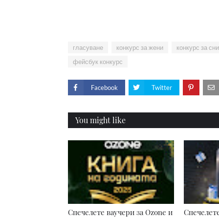
гласуване
конкурс за жени
конкурс за сн
фейсбук конкурс
Facebook
Twitter
You might like
Спечелете ваучери за Ozone и
Спечелете