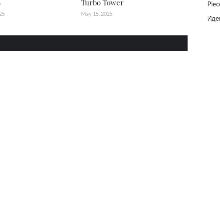
B
Turbo Tower
Piec
25
May 15, 2025
Идеи