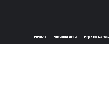
Начало
Активни игри
Игри по магаз