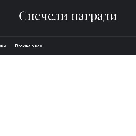
Спечели награди
ини
Връзка с нас