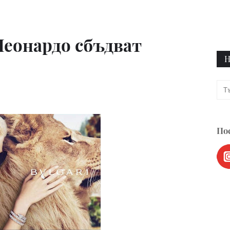
Леонардо сбъдват
Н
Пос