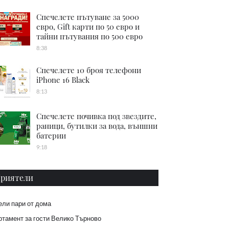
Спечелете пътуване за 5000
евро, Gift карти по 50 евро и
тайни пътувания по 500 евро
8:38
Спечелете 10 броя телефони
iPhone 16 Black
8:13
Спечелете почивка под звездите,
раници, бутилки за вода, външни
батерии
9:18
риятели
ели пари от дома
тамент за гости Велико Търново