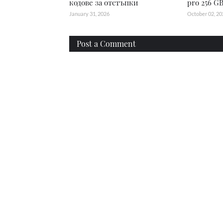
кодове за отстъпки
pro 256 G
January 31, 2026
October 02, 20
Post a Comment