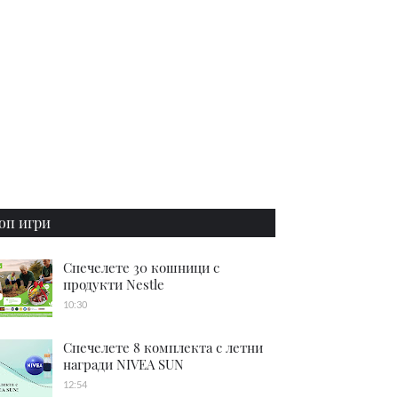
оп игри
Спечелете 30 кошници с
продукти Nestle
10:30
Спечелете 8 комплекта с летни
награди NIVEA SUN
12:54