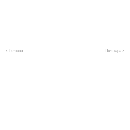
По-нова
По-стара