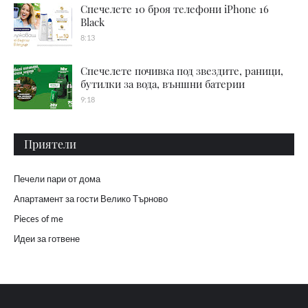
Спечелете 10 броя телефони iPhone 16
Black
8:13
Спечелете почивка под звездите, раници,
бутилки за вода, външни батерии
9:18
Приятели
Печели пари от дома
Апартамент за гости Велико Търново
Pieces of me
Идеи за готвене