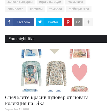
женски конкурси
игра с награди
козметика
спечелете
спечели
томбола
фейсбук игра
Facebook
Twitter
You might like
Спечелете красив пуловер от новата
колекция на DiKa
September 11, 2020