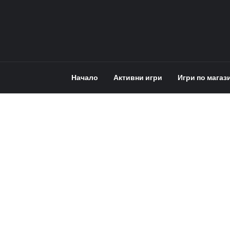
Начало
Активни игри
Игри по магаз