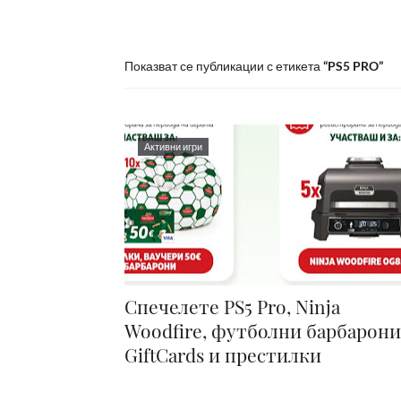
Показват се публикации с етикета
PS5 PRO
Активни игри
Спечелете PS5 Pro, Ninja
Woodfire, футболни барбарони
GiftCards и престилки