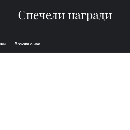
Спечели награди
ини
Връзка с нас