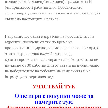
валидиране (валиден/невалиден) в рамките на 14
(четиринадесет) работни дни. Победителите
се валидират, само ако са спазени всички разпоредби
съгласно настоящите Правила.
Наградите ще бъдат изпратени на победителите на
адресите, посочени от тях по време на
процеса на валидиране, за сметка на Организатора, с
частен куриер, максимум 2 пъти, след
края на процеса по валидиране на победители, но не
по-късно от 30 работни дни от датата на публикуване
на победителите на Уебсайта на кампанията и на
https://pgonlinepromos.bg/
УЧАСТВАЙ ТУК
Още игри с покупки може да
намерите тук:
Активни игри, томболи, кампании