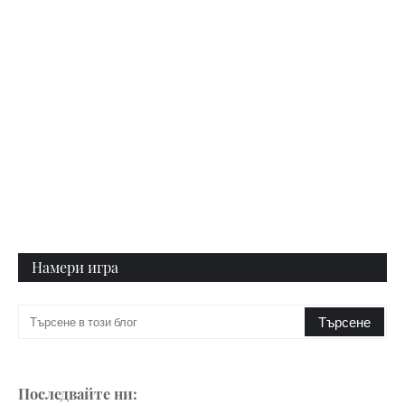
Намери игра
Последвайте ни: