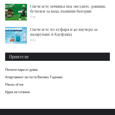
Спечелете почивка под звездите, раници,
бутилки за вода, външни батерии
9:18
Спечелете 60 куфара и 40 ваучера за
пазаруване в Кауфланд
8:03
Приятели
Печели пари от дома
Апартамент за гости Велико Търново
Pieces of me
Идеи за готвене