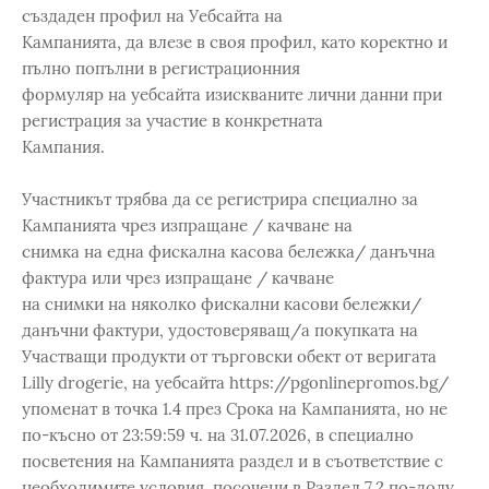
създаден профил на Уебсайта на
Кампанията, да влезе в своя профил, като коректно и
пълно попълни в регистрационния
формуляр на уебсайта изискваните лични данни при
регистрация за участие в конкретната
Кампания.
Участникът трябва да се регистрира специално за
Кампанията чрез изпращане / качване на
снимка на една фискална касова бележка/ данъчна
фактура или чрез изпращане / качване
на снимки на няколко фискални касови бележки/
данъчни фактури, удостоверяващ/а покупката на
Участващи продукти от търговски обект от веригата
Lilly drogerie, на уебсайта https://pgonlinepromos.bg/
упоменат в точка 1.4 през Срока на Кампанията, но не
по-късно от 23:59:59 ч. на 31.07.2026, в специално
посветения на Кампанията раздел и в съответствие с
необходимите условия, посочени в Раздел 7.2 по-долу.