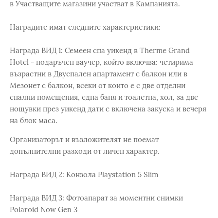
в Участващите магазини участват в Кампанията.
Наградите имат следните характеристики:
Награда ВИД 1: Семеен спа уикенд в Therme Grand
Hotel - подаръчен ваучер, който включва: четирима
възрастни в Двуспален апартамент с балкон или в
Мезонет с балкон, всеки от които е с две отделни
спални помещения, една баня и тоалетна, хол, за две
нощувки през уикенд дати с включена закуска и вечеря
на блок маса.
Организаторът и възложителят не поемат
допълнителни разходи от личен характер.
Награда ВИД 2: Конзола Playstation 5 Slim
Награда ВИД 3: Фотоапарат за моментни снимки
Polaroid Now Gen 3