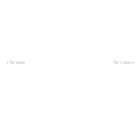
По-нова
По-стара