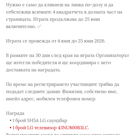
Нужно е само да кликнеш на линка по-долу и да
отбележиш всичките 4 квадратчета в долната част на
страницата. Играта продължава до 25 юни
включително. ✅
Играта се провежда от 4 юни до 25 юни 2026.
В рамките на 30 дни след края на играта Организаторът
ще изтегли победителя и ще координира с него
доставката на наградата.
По време на регистрирането участниците трябва да
подадат следните данни: Фамилия, собствено име,
имейл адрес, мобилен телефонен номер.
Награда
• 1 брой SH5А LG саундбар
• 1 брой LG телевизор 43NU800B3LC.
Всеки участник може да спечели само една награда.