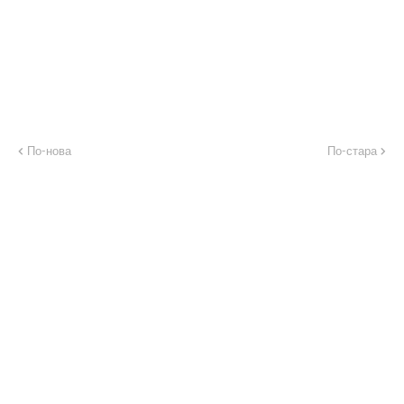
По-нова
По-стара