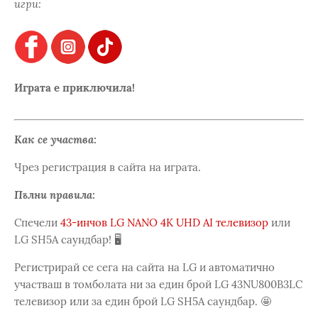
игри:
Играта е приключила!
Как се участва:
Чрез регистрация в сайта на играта.
Пълни правила:
Спечели
43-инчов LG NANO 4K UHD AI телевизор
или
LG SH5A саундбар! 🖥️
Регистрирай се сега на сайта на LG и автоматично
участваш в томболата ни за един брой LG 43NU800B3LC
телевизор или за един брой LG SH5A саундбар. 🤩