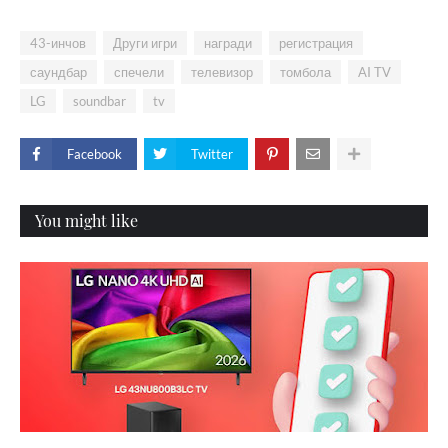
43-инчов
Други игри
награди
регистрация
саундбар
спечели
телевизор
томбола
AI TV
LG
soundbar
tv
Facebook
Twitter
You might like