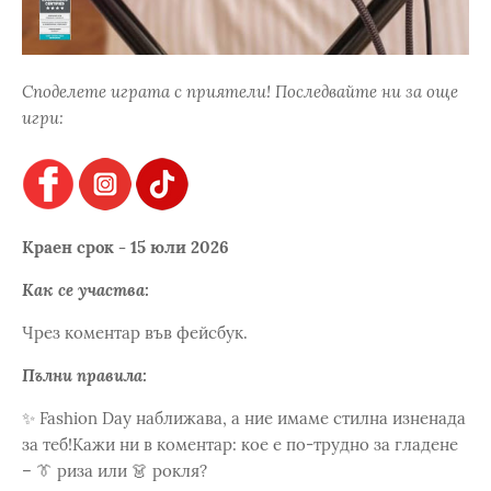
Споделете играта с приятели! Последвайте ни за още
игри:
Краен срок - 15 юли 2026
Как се участва:
Чрез коментар във фейсбук.
Пълни правила:
✨ Fashion Day наближава, а ние имаме стилна изненада
за теб!​Кажи ни в коментар: кое е по-трудно за гладене
– 👔 риза или 👗 рокля?​