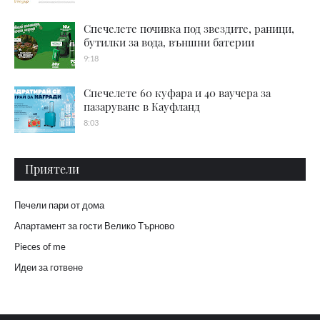
Спечелете почивка под звездите, раници,
бутилки за вода, външни батерии
9:18
Спечелете 60 куфара и 40 ваучера за
пазаруване в Кауфланд
8:03
Приятели
Печели пари от дома
Апартамент за гости Велико Търново
Pieces of me
Идеи за готвене