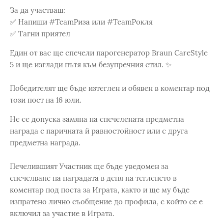
За да участваш:​
✅ Напиши #TeamРиза или #TeamРокля​
✅ Тагни приятел​
Един от вас ще спечели парогенератор Braun CareStyle
5 и ще изглади пътя към безупречния стил. ✨​
Победителят ще бъде изтеглен и обявен в коментар под
този пост на 16 юли.​
Не се допуска замяна на спечелената предметна
награда с паричната й равностойност или с друга
предметна награда.
Печелившият Участник ще бъде уведомен за
спечелване на наградата в деня на тегленето в
коментар под поста за Играта, както и ще му бъде
изпратено лично съобщение до профила, с който се е
включил за участие в Играта.