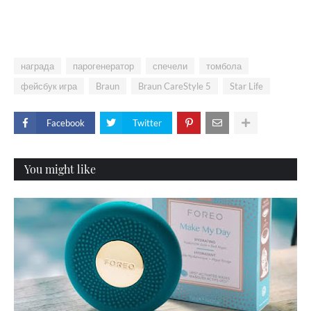
награда
парогенератор
спечели
томбола
фейсбук игра
Braun
Braun CareStyle 5
Star Life
Facebook
Twitter
You might like