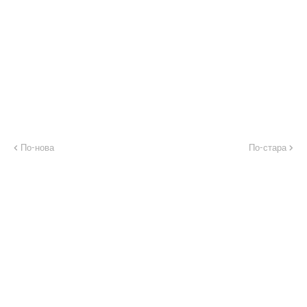
По-нова
По-стара