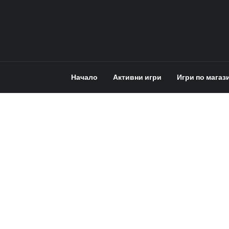
Начало
Активни игри
Игри по магаз