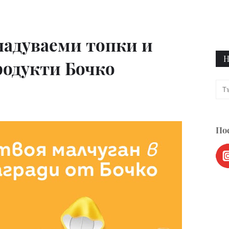
надуваеми топки и
Н
одукти Бочко
Пос