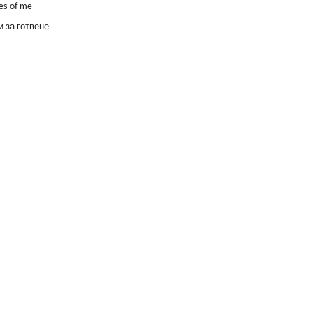
es of me
 за готвене