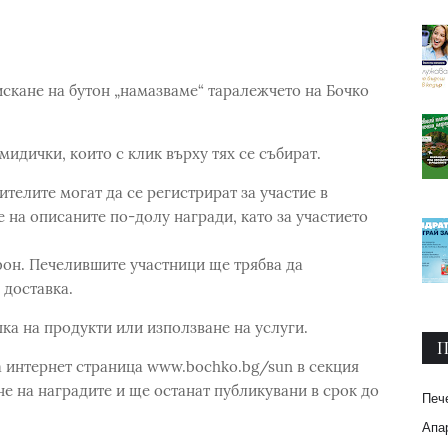
тискане на бутон „намазваме“ таралежчето на Бочко
мидички, които с клик върху тях се събират.
ителите могат да се регистрират за участие в
 на описаните по-долу награди, като за участието
фон. Печелившите участници ще трябва да
 доставка.
пка на продукти или използване на услуги.
П
а интернет страница www.bochko.bg/sun в секция
е на наградите и ще останат публикувани в срок до
Печ
Апар