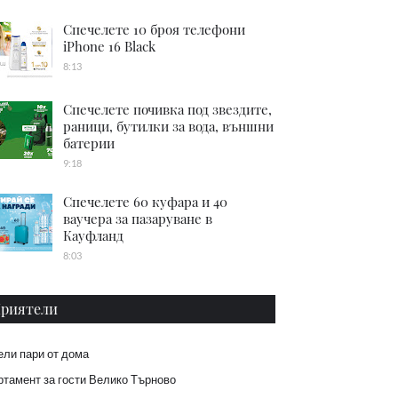
Спечелете 10 броя телефони
iPhone 16 Black
8:13
Спечелете почивка под звездите,
раници, бутилки за вода, външни
батерии
9:18
Спечелете 60 куфара и 40
ваучера за пазаруване в
Кауфланд
8:03
риятели
ели пари от дома
тамент за гости Велико Търново