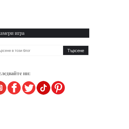
амери игра
ледвайте ни: