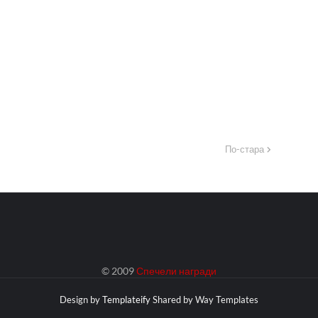
По-стара
© 2009
Спечели награди
Design by
Templateify
Shared by
Way Templates