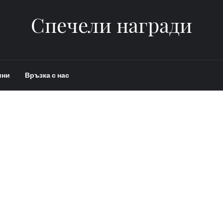
Спечели награди
ини
Връзка с нас