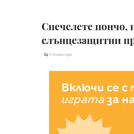
Спечелете пончо, 
слънцезащитни пр
0 Коментари