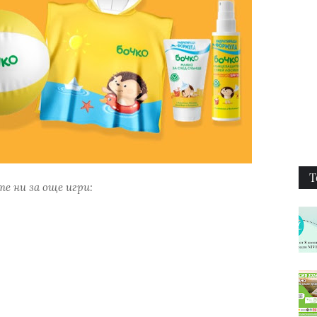
Т
е ни за още игри: