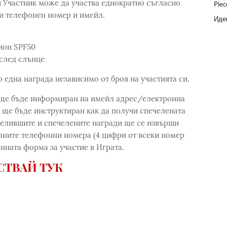
 Участник може да участва еднократно съгласно
Piec
чи телефонен номер и имейл.
Идеи
ион SPF50
 след слънце
 една награда независимо от броя на участията си.
 ще бъде информиран на имейл адрес/електронна
и ще бъде инструктиран как да получи спечелената
челившите и спечелените награди ще се извърши
илните телефонни номера (4 цифри от всеки номер
нната форма за участие в Играта.
СТВАЙ ТУК