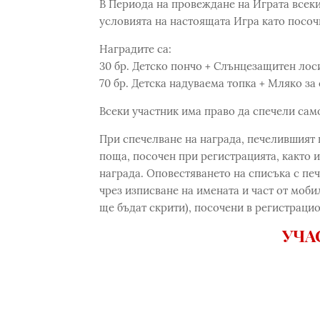
В Периода на провеждане на Играта всеки
условията на настоящата Игра като посо
Наградите са:
30 бр. Детско пончо + Слънцезащитен лос
70 бр. Детска надуваема топка + Мляко за
Всеки участник има право да спечели само
При спечелване на награда, печелившият
поща, посочен при регистрацията, както 
награда. Оповестяването на списъка с пе
чрез изписване на имената и част от моб
ще бъдат скрити), посочени в регистрацио
УЧА