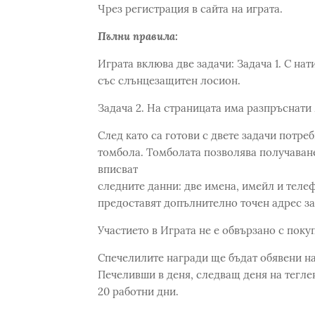
Чрез регистрация в сайта на играта.
Пълни правила:
Играта вклюва две задачи: Задача 1. С на
със слънцезащитен лосион.
Задача 2. На страницата има разпръснати 
След като са готови с двете задачи потреб
томбола. Томболата позволява получаване
вписват
следните данни: две имена, имейл и теле
предоставят допълнително точен адрес за
Участието в Играта не е обвързано с поку
Спечелилите награди ще бъдат обявени н
Печеливши в деня, следващ деня на теглен
20 работни дни.