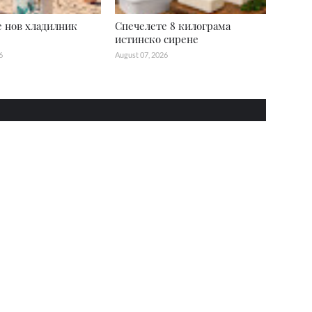
 нов хладилник
Спечелете 8 килограма
истинско сирене
6
August 07, 2026