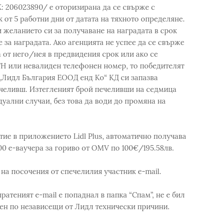
: 206023890/ е оторизирана да се свърже с
от 5 работни дни от датата на тяхното определяне.
 желанието си за получаване на наградата в срок
 за наградата. Ако агенцията не успее да се свърже
 от него/нея в предвидения срок или ако се
ГН или невалиден телефонен номер, то победителят
 „Лидл България ЕООД енд Ко“ КД си запазва
ечеливш. Изтегленият брой печеливши на седмица
уални случаи, без това да води до промяна на
тие в приложението Lidl Plus, автоматично получава
000 e-ваучера за гориво от OMV по 100€/195.58лв.
на посочения от спечелилия участник e-mail.
ратеният e-mail е попаднал в папка “Спам”, не е бил
ен по независещи от Лидл технически причини.