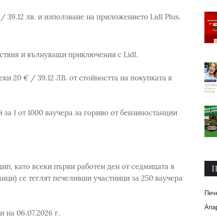
/ 39.12 лв. и използване на приложението Lidl Plus.
ствия и вълнуващи приключения с Lidl.
секи 20 € / 39.12 ЛВ. от стойността на покупката в
 за 1 от 1000 ваучера за гориво от бензиностанции
ип, като всеки първи работен ден от седмицата в
П
едмици) се теглят печеливши участници за 250 ваучера
Печ
Апар
на 06.07.2026 г.