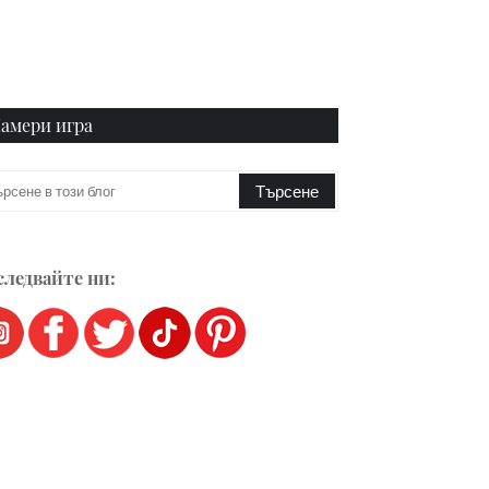
амери игра
ледвайте ни: