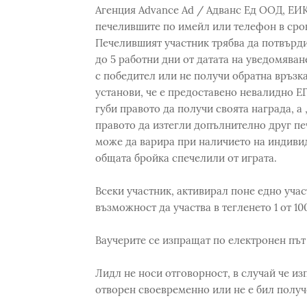
Агенция Advance Ad / Адванс Ед ООД, ЕИК
печелившите по имейл или телефон в срок 
Печелившият участник трябва да потвърди
до 5 работни дни от датата на уведомяване
с победител или не получи обратна връзка
установи, че е предоставено невалидно Е
губи правото да получи своята награда, а
правото да изтегли допълнително друг п
може да варира при наличието на индивид
общата бройка спечелили от играта.
Всеки участник, активирал поне едно учас
възможност да участва в тегленето 1 от 1
Ваучерите се изпращат по електронен път 
Лидл не носи отговорност, в случай че изп
отворен своевременно или не е бил получ