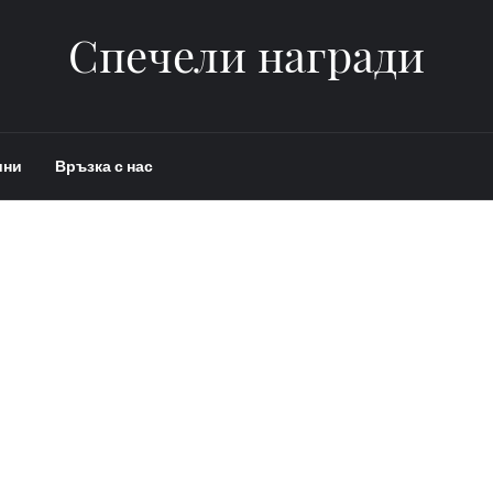
Спечели награди
ини
Връзка с нас