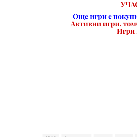
УЧА
Още игри с покупк
Активни игри, том
Игри 