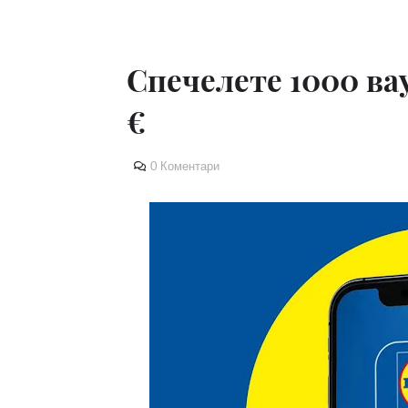
Спечелете 1000 вау
€
0 Коментари