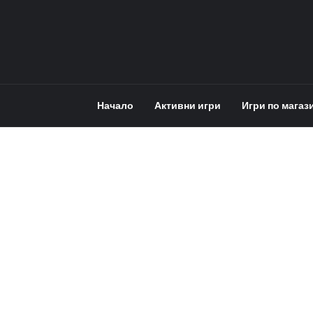
Начало
Активни игри
Игри по магаз