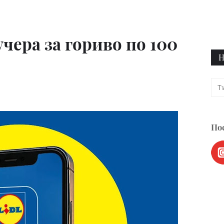
чера за гориво по 100
Н
Пос