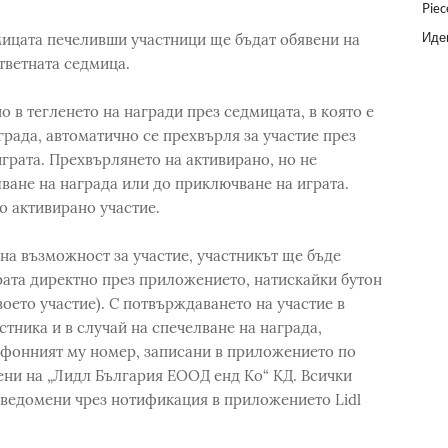
Piec
Идеи
мицата печеливши участници ще бъдат обявени на
ответната седмица.
о в тегленето на награди през седмицата, в която е
града, автоматично се прехвърля за участие през
грата. Прехвърлянето на активирано, но не
ване на награда или до приключване на играта.
ко активирано участие.
дна възможност за участие, участникът ще бъде
грата директно през приложението, натискайки бутон
воето участие). С потвърждаването на участие в
тника и в случай на спечелване на награда,
ефонният му номер, записани в приложението по
ени на „Лидл България ЕООД енд Ко“ КД. Всички
уведомени чрез нотификация в приложението Lidl