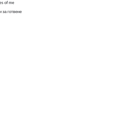
es of me
 за готвене