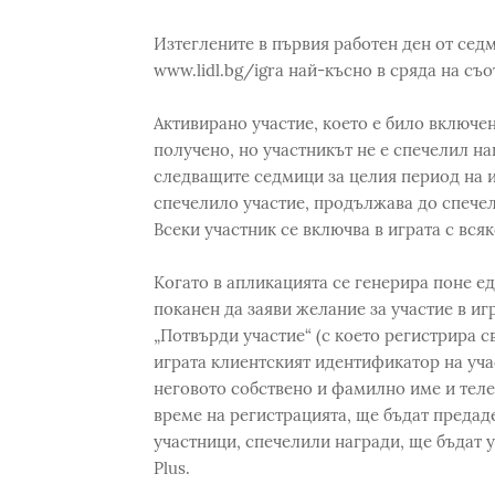
Изтеглените в първия работен ден от сед
www.lidl.bg/igra най-късно в сряда на съ
Активирано участие, което е било включен
получено, но участникът не е спечелил на
следващите седмици за целия период на и
спечелило участие, продължава до спечел
Всеки участник се включва в играта с вся
Когато в апликацията се генерира поне е
поканен да заяви желание за участие в и
„Потвърди участие“ (с което регистрира с
играта клиентският идентификатор на учас
неговото собствено и фамилно име и тел
време на регистрацията, ще бъдат предад
участници, спечелили награди, ще бъдат 
Plus.