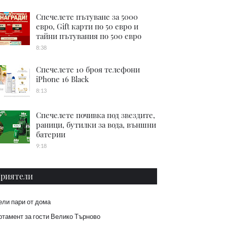
Спечелете пътуване за 5000
евро, Gift карти по 50 евро и
тайни пътувания по 500 евро
8:38
Спечелете 10 броя телефони
iPhone 16 Black
8:13
Спечелете почивка под звездите,
раници, бутилки за вода, външни
батерии
9:18
риятели
ели пари от дома
тамент за гости Велико Търново