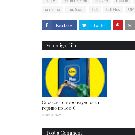
100 €
Активни игри
ваучер
гориво
спечели
томбола
Lidl
Lidl Plus
OM
Facebook
Twitter
You might like
Спечелете 1000 ваучера за
гориво по 100 €
June 08, 2026
Post a Comment