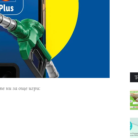
Т
е ни за още игри: