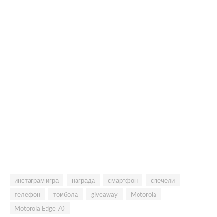
инстаграм игра
награда
смартфон
спечели
телефон
томбола
giveaway
Motorola
Motorola Edge 70