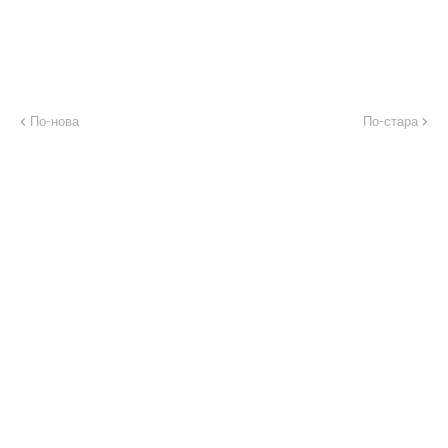
По-нова
По-стара