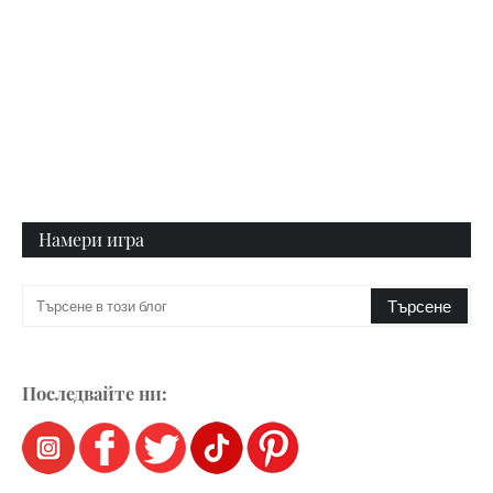
Намери игра
Последвайте ни: