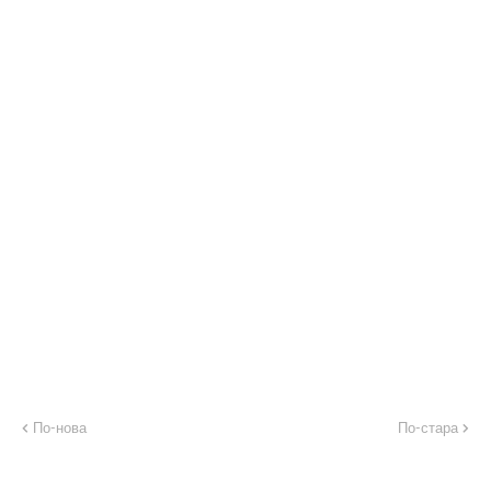
По-нова
По-стара