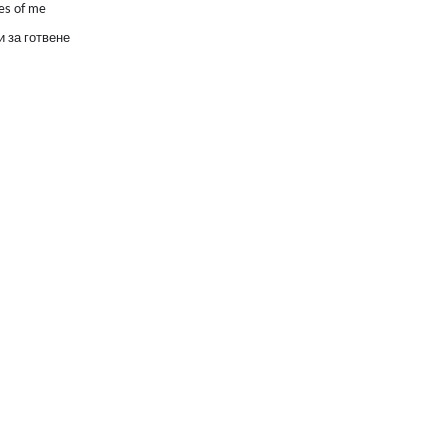
es of me
 за готвене