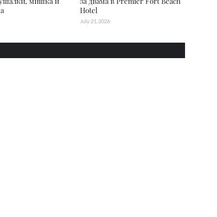
лушалки, мишка и
за двама в Premier Fort Beach
а
Hotel
July 21, 2026