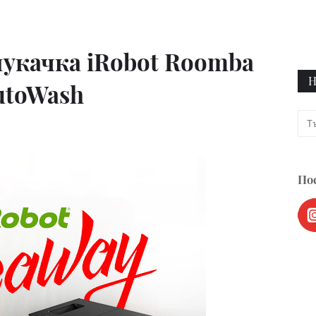
укачка iRobot Roomba
Н
utoWash
Пос