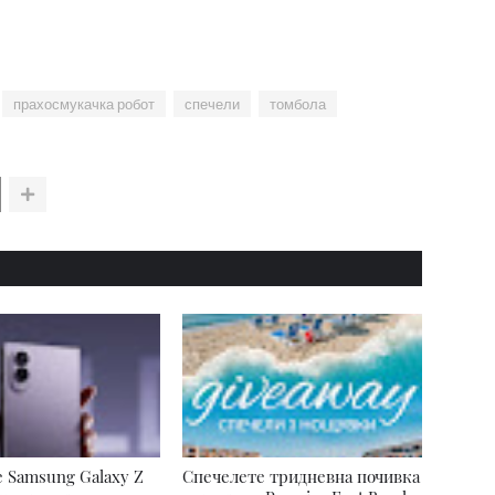
прахосмукачка робот
спечели
томбола
 Samsung Galaxy Z
Спечелете тридневна почивка