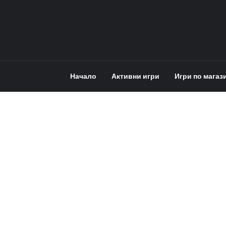
Начало
Активни игри
Игри по магаз