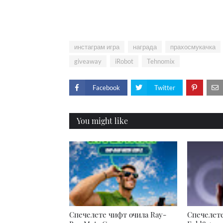
инстаграм игра
награда
прахосмукачка
giveaway
iRobot
Tehnomix
Facebook
Twitter
You might like
Спечелете чифт очила Ray-
Спечелете