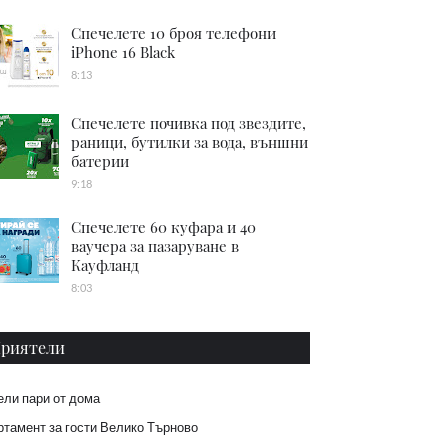
Спечелете 10 броя телефони
iPhone 16 Black
8:13
Спечелете почивка под звездите,
раници, бутилки за вода, външни
батерии
9:18
Спечелете 60 куфара и 40
ваучера за пазаруване в
Кауфланд
8:03
риятели
ели пари от дома
тамент за гости Велико Търново