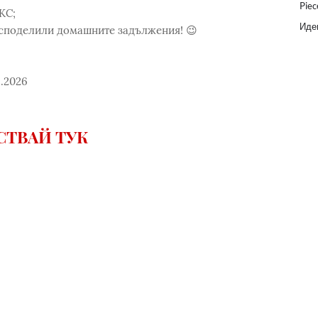
Piec
КС;
Идеи
е споделили домашните задължения! 😉
6.2026
СТВАЙ ТУК