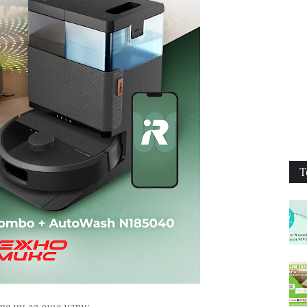
Т
е ни за още игри: