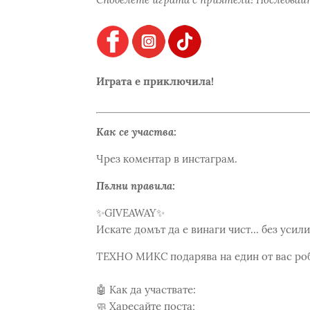
Играта е приключила!
Как се участва:
Чрез коментар в инстаграм.
Пълни правила:
✨GIVEAWAY✨
Искате домът да е винаги чист… без усил
ТЕХНО МИКС подарява на един от вас роб
🤖 Как да участвате:
🧼 Харесайте поста;