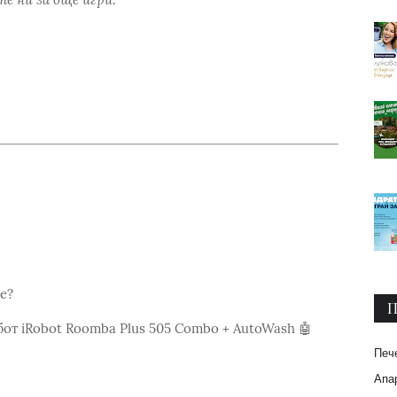
ие?
П
от iRobot Roomba Plus 505 Combo + AutoWash 🤖
Печ
Апар