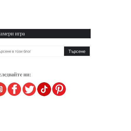
амери игра
ледвайте ни: