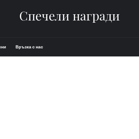
Спечели награди
ини
Връзка с нас