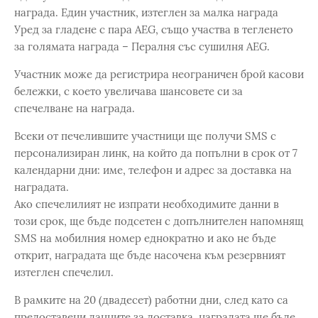
награда. Един участник, изтеглен за малка награда
Уред за гладене с пара AEG, също участва в тегленето
за голямата награда – Пералня със сушилня AEG.
Участник може да регистрира неограничен брой касови
бележки, с което увеличава шансовете си за
спечелване на награда.
Всеки от печелившите участници ще получи SMS с
персонализиран линк, на който да попълни в срок от 7
календарни дни: име, телефон и адрес за доставка на
наградата.
Ако спечелилият не изпрати необходимите данни в
този срок, ще бъде подсетен с допълнителен напомнящ
SMS на мобилния номер еднократно и ако не бъде
открит, наградата ще бъде насочена към резервният
изтеглен спечелил.
В рамките на 20 (двадесет) работни дни, след като са
предоставени данните за доставка, наградата ще бъде