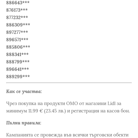
886643***
876173***
877232***
886309***
897277***
896571***
885806***
888341***
888799***
896641***
889299***
Как се участва:
Чрез покупка на продукти OMO от магазини Lidl за
минимум 11.99 € (23.45 лв.) и регистрация на касов бон.
Пълни правила:
Кампанията се провежда във всички търговски обекти