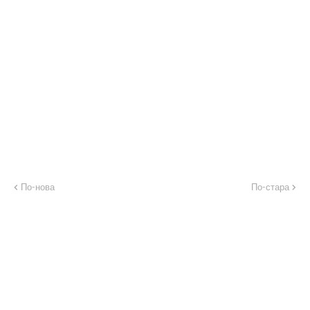
По-нова
По-стара