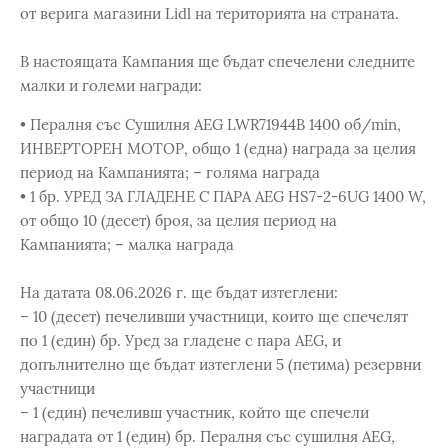
от верига магазини Lidl на територията на страната.
В настоящата Кампания ще бъдат спечелени следните
малки и големи награди:
• Пералня със Сушилня AEG LWR71944B 1400 об/min,
ИНВЕРТОРЕН МОТОР, общо 1 (една) награда за целия
период на Кампанията; – голяма награда
• 1 бр. УРЕД ЗА ГЛАДЕНЕ С ПАРА AEG HS7-2-6UG 1400 W,
от общо 10 (десет) броя, за целия период на
Кампанията; – малка награда
На датата 08.06.2026 г. ще бъдат изтеглени:
– 10 (десет) печеливши участници, които ще спечелят
по 1 (един) бр. Уред за гладене с пара AEG, и
допълнително ще бъдат изтеглени 5 (петима) резервни
участници
– 1 (един) печеливш участник, който ще спечели
наградата от 1 (един) бр. Пералня със сушилня AEG,