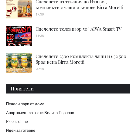
Спечелете пътувания до Италия,
комплекти с чаши и кенове Birra Moretti
17:38
Спечелете телевизор 50'' AIWA Smart TV
11:38
Спечелете 2500 комплекта чаши и 632 500
броя кена Birra Moretti
20:18
Приятели
Печели пари от дома
Апартамент за гости Велико Търново
Pieces of me
Идеи за готвене