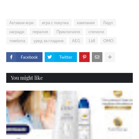
Активни игри
игра с покупка
кампания
Лидл
награди
пералня
Приключили
спечели
томбола
уред за гладене
AEG
Lidl
OMO
Facebook
Twitter
You might like