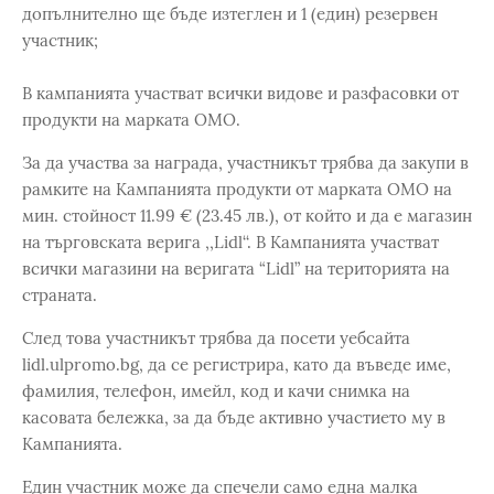
допълнително ще бъде изтеглен и 1 (един) резервен
участник;
В кампанията участват всички видове и разфасовки от
продукти на марката OMO.
За да участва за награда, участникът трябва да закупи в
рамките на Кампанията продукти от марката OMO на
мин. стойност 11.99 € (23.45 лв.), от който и да е магазин
на търговската верига ,,Lidl‘‘. В Кампанията участват
всички магазини на веригата “Lidl” на територията на
страната.
След това участникът трябва да посети уебсайтa
lidl.ulpromo.bg, да се регистрира, като да въведе име,
фамилия, телефон, имейл, код и качи снимка на
касовата бележка, за да бъде активно участието му в
Кампанията.
Един участник може да спечели само една малка