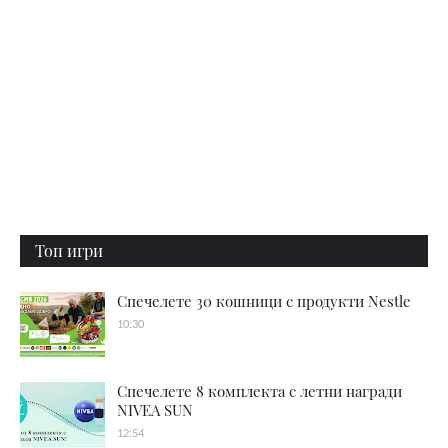
Топ игри
Спечелете 30 кошници с продукти Nestle
10:30
Спечелете 8 комплекта с летни награди
NIVEA SUN
12:54