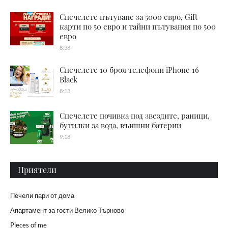
Спечелете пътуване за 5000 евро, Gift
карти по 50 евро и тайни пътувания по 500
евро
8:38
Спечелете 10 броя телефони iPhone 16
Black
8:13
Спечелете почивка под звездите, раници,
бутилки за вода, външни батерии
9:18
Приятели
Печели пари от дома
Апартамент за гости Велико Търново
Pieces of me