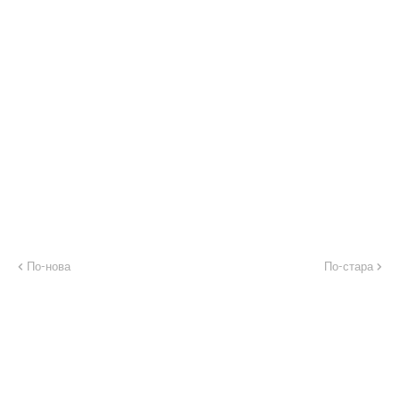
По-нова
По-стара