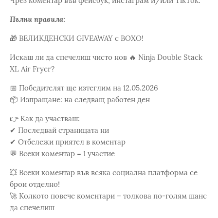
Чрез коментар във фейсбук, инстаграм и/или TikTok.
Пълни правила:
🎁 ВЕЛИКДЕНСКИ GIVEAWAY с BOXO!
Искаш ли да спечелиш чисто нов 🔥 Ninja Double Stack
XL Air Fryer?
📅 Победителят ще изтеглим на 12.05.2026
📦 Изпращане: на следващ работен ден
👉 Как да участваш:
✔ Последвай страницата ни
✔ Отбележи приятел в коментар
💬 Всеки коментар = 1 участие
💥 Всеки коментар във всяка социална платформа се
брои отделно!
🚀 Колкото повече коментари – толкова по-голям шанс
да спечелиш