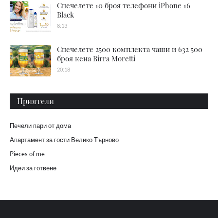
Спечелете 10 броя телефони iPhone 16
Black
8:13
Спечелете 2500 комплекта чаши и 632 500
броя кена Birra Moretti
20:18
Приятели
Печели пари от дома
Апартамент за гости Велико Търново
Pieces of me
Идеи за готвене