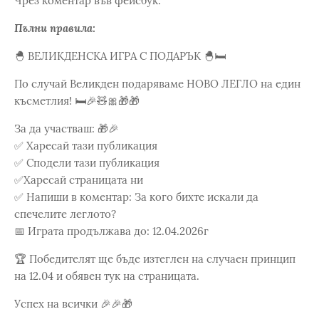
Чрез коментар във фейсбук.
Пълни правила:
🐣 ВЕЛИКДЕНСКА ИГРА С ПОДАРЪК 🐣🛏️
По случай Великден подаряваме НОВО ЛЕГЛО на един
късметлия! 🛏️🎉🧸🎀🎁🎁
За да участваш: 🎁🎉
✅ Харесай тази публикация
✅ Сподели тази публикация
✅Харесай страницата ни
✅ Напиши в коментар: За кого бихте искали да
спечелите леглото?
📅 Играта продължава до: 12.04.2026г
🏆 Победителят ще бъде изтеглен на случаен принцип
на 12.04 и обявен тук на страницата.
Успех на всички 🎉🎉🎁