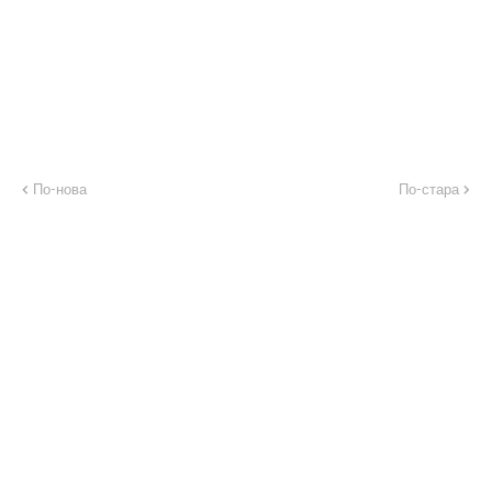
По-нова
По-стара