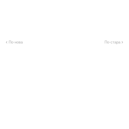
По-нова
По-стара