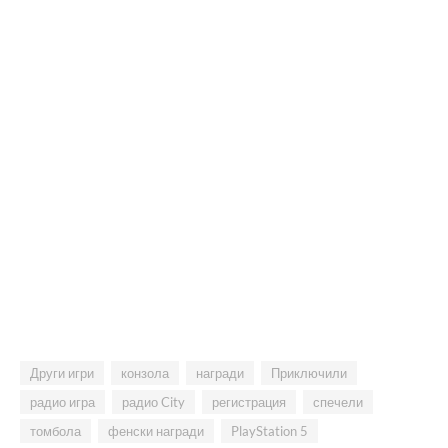
Други игри
конзола
награди
Приключили
радио игра
радио City
регистрация
спечели
томбола
фенски награди
PlayStation 5