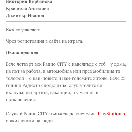
Виктория Върбанова
Красиела Ангелова
Димитър Иванов
Как се участва:
Чрез регистрация в сайта на играта.
Пълни правила:
Вече четвърт век Радио CITY е навсякъде с теб – у дома,
на път за работа, в автомобила или през мобилния ти
телефон – с най-новите и най-големите хитове. Вече 25
години Радиото споделя със слушателите си
вълнуващи партита, ваканции, пътувания и
приключения.
Слушай Радио CITY и можеш да спечелиш
PlayStation 5
и яки фенски награди