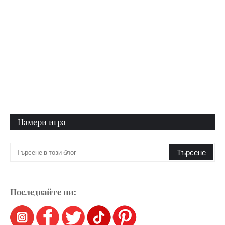
Намери игра
Последвайте ни: