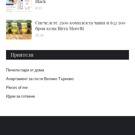
Black
8:13
Спечелете 2500 комплекта чаши и 632 500
броя кена Birra Moretti
20:18
Приятели
Печели пари от дома
Апартамент за гости Велико Търново
Pieces of me
Идеи за готвене