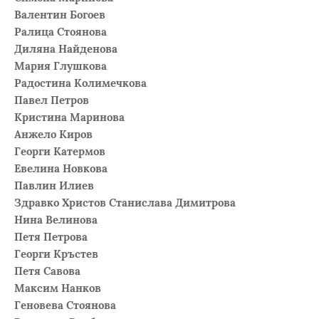
Валентин Богоев
Ралица Стоянова
Диляна Найденова
Мария Глушкова
Радостина Колимечкова
Павел Петров
Кристина Маринова
Анжело Киров
Георги Катермов
Евелина Новкова
Павлин Илиев
Здравко Христов Станислава Димитрова
Нина Велинова
Петя Петрова
Георги Кръстев
Петя Савова
Максим Нанков
Геновева Стоянова