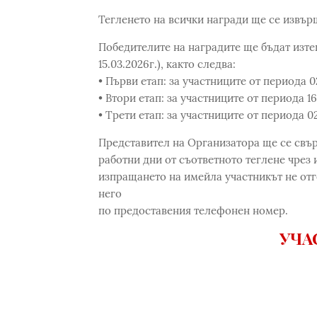
Тегленето на всички награди ще се извър
Победителите на наградите ще бъдат изтег
15.03.2026г.), както следва:
• Първи етап: за участниците от периода 02
• Втори етап: за участниците от периода 16
• Трети етап: за участниците от периода 02
Представител на Организатора ще се свър
работни дни от съответното теглене чрез и
изпращането на имейла участникът не отг
него
по предоставения телефонен номер.
УЧА