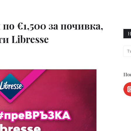
по €1,500 за почивка,
Н
и Libresse
Пос