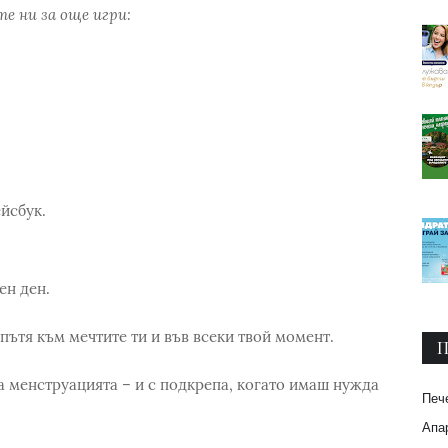
е ни за още игри:
йсбук.
ен ден.
 пътя към мечтите ти и във всеки твой момент.
П
а менструацията – и с подкрепа, когато имаш нужда
Печ
Апар