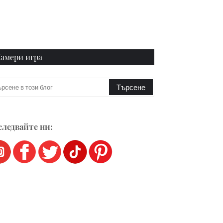
амери игра
ледвайте ни: