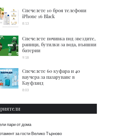
Спечелете 10 броя телефони
iPhone 16 Black
8:13
Спечелете почивка под звездите,
раници, бутилки за вода, външни
батерии
9:18
Спечелете 60 куфара и 40
ваучера за пазаруване в
Кауфланд
8:03
риятели
ели пари от дома
тамент за гости Велико Търново