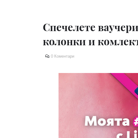
Спечелете ваучери 
колонки и комлект
0 Коментари