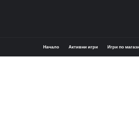
Начало
Активни игри
Игри по магаз