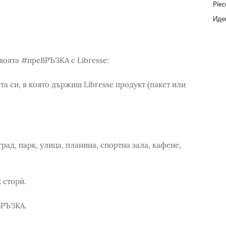
Piec
Идеи
воята #преВРЪЗКА с Libresse:
та си, в която държиш Libresse продукт (пакет или
град, парк, улица, планина, спортна зала, кафене,
 сторѝ.
ВРЪЗКА.