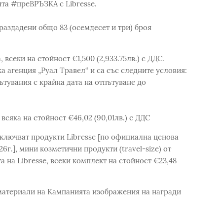
ята #преВРЪЗКА с Libresse.
раздадени общо 83 (осемдесет и три) броя
, всеки на стойност €1,500 (2,933.75лв.) с ДДС.
а агенция „Руал Травел“ и са със следните условия:
пътувания с крайна дата на отпътуване до
 всяка на стойност €46,02 (90,01лв.) с ДДС
включват продукти Libresse [по официална ценова
г.], мини козметични продукти (travel-size) от
 на Libresse, всеки комплект на стойност €23,48
 материали на Кампанията изображения на награди