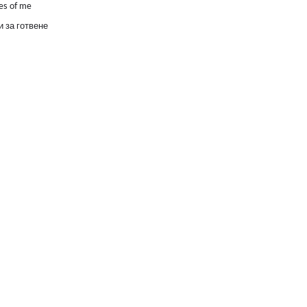
es of me
 за готвене