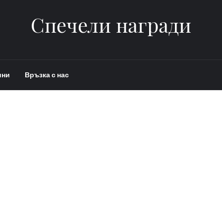
Спечели награди
ини
Връзка с нас