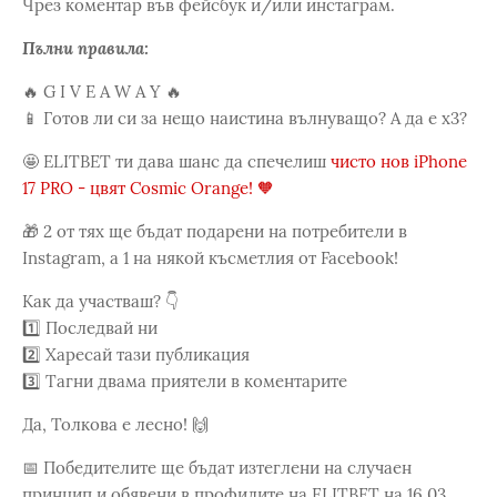
Чрез коментар във фейсбук и/или инстаграм.
Пълни правила:
🔥 G I V E A W A Y 🔥
📱 Готов ли си за нещо наистина вълнуващо? А да е х3?
🤩 ELITBET ти дава шанс да спечелиш
чисто нов iPhone
17 PRO - цвят Cosmic Orange! 🧡
🎁 2 от тях ще бъдат подарени на потребители в
Instagram, а 1 на някой късметлия от Facebook!
Как да участваш? 👇
1️⃣ Последвай ни
2️⃣ Харесай тази публикация
3️⃣ Тагни двама приятели в коментарите
Да, Толкова е лесно! 🙌
📅 Победителите ще бъдат изтеглени на случаен
принцип и обявени в профилите на ELITBET на 16.03.