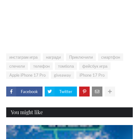
инстаграм игра
награди
Приключили
смартфон
спечели
телефон
томбола
фейсбук игра
Apple iPhone 17 Pro
giveaway
iPhone 17 Pro
Facebook
Twitter
You might like