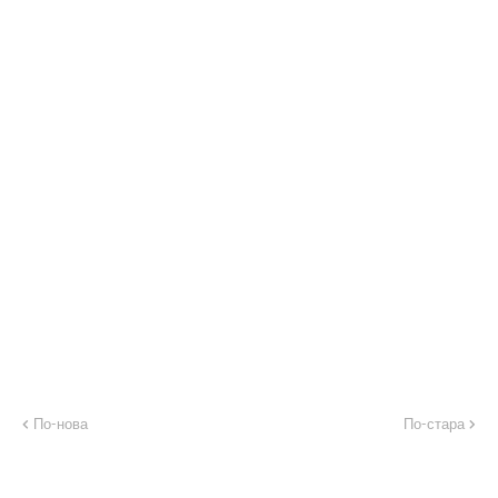
По-нова
По-стара