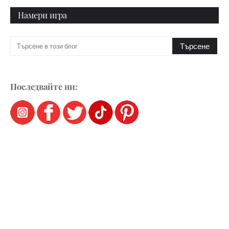
Намери игра
Последвайте ни: