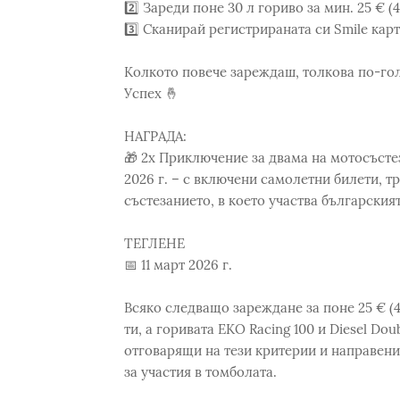
2️⃣ Зареди поне 30 л гориво за мин. 25 € (4
3️⃣ Сканирай регистрираната си Smile карт
Колкото повече зареждаш, толкова по-го
Успех 🤞
НАГРАДA:
🎁 2x Приключение за двама на мотосъсте
2026 г. – с включени самолетни билети, т
състезанието, в което участва български
ТЕГЛЕНE
📅 11 март 2026 г.
Всяко следващо зареждане за поне 25 € (4
ти, а горивата EKO Racing 100 и Diesel Dou
отговарящи на тези критерии и направени
за участия в томболата.