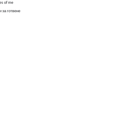
es of me
 за готвене