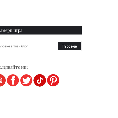
амери игра
ледвайте ни: