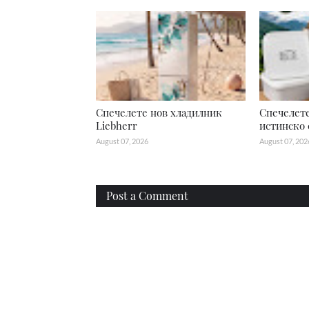
Спечелете нов хладилник
Спечелете
Liebherr
истинско 
August 07, 2026
August 07, 202
Post a Comment