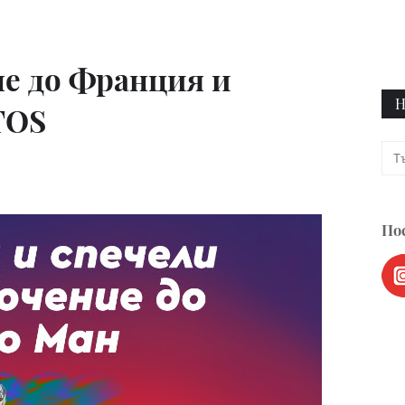
не до Франция и
Н
TOS
Пос