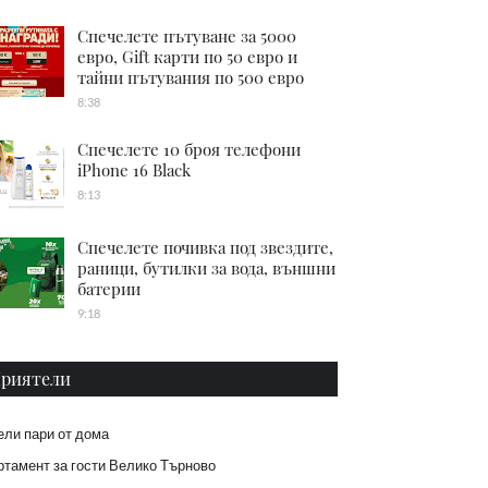
Спечелете пътуване за 5000
евро, Gift карти по 50 евро и
тайни пътувания по 500 евро
8:38
Спечелете 10 броя телефони
iPhone 16 Black
8:13
Спечелете почивка под звездите,
раници, бутилки за вода, външни
батерии
9:18
риятели
ели пари от дома
тамент за гости Велико Търново