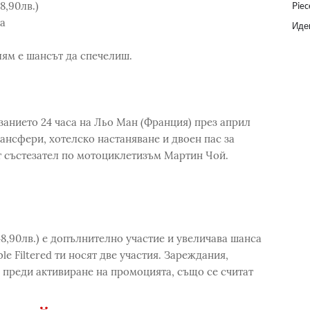
8,90лв.)
Piec
а
Идеи
лям e шансът да спечелиш.
занието 24 часа на Льо Ман (Франция) през април
рансфери, хотелско настаняване и двоен пас за
ят състезател по мотоциклетизъм Мартин Чой.
8,90лв.) е допълнително участие и увеличава шанса
ble Filtered ти носят две участия. Зареждания,
 преди активиране на промоцията, също се считат