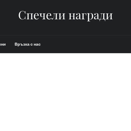
Спечели награди
ини
Връзка с нас