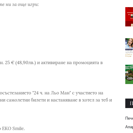
е ни за още игри:
. 25 € (48,90лв.) и активиране на промоцията в
състезанието "24 ч. на Льо Ман" с участието на
ни самолетни билети и настаняване в хотел за теб и
П
Печ
Апар
 EKO Smile.