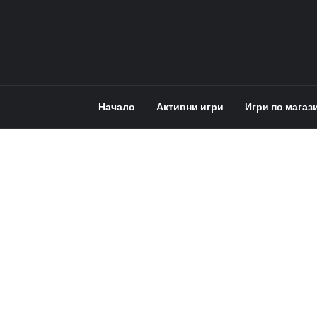
Начало
Активни игри
Игри по магаз