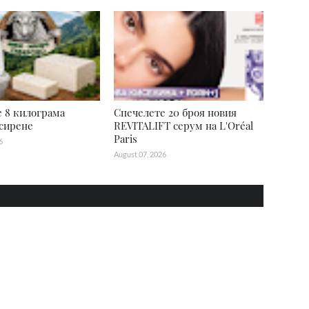
 8 килограма
Спечелете 20 броя новия
сирене
REVITALIFT серум на L'Oréal
Paris
6
August 07, 2026