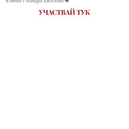
и питка с Мандра Киселово 🐄
УЧАСТВАЙ ТУК