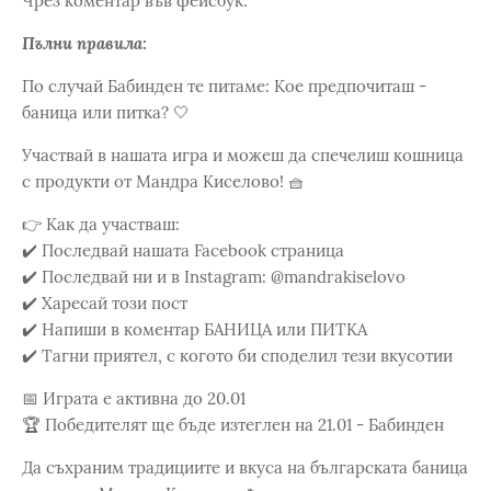
Чрез коментар във фейсбук.
Пълни правила:
По случай Бабинден те питаме: Кое предпочиташ -
баница или питка? 🤍
Участвай в нашата игра и можеш да спечелиш кошница
с продукти от Мандра Киселово! 🧺
👉 Как да участваш:
✔️ Последвай нашата Facebook страница
✔️ Последвай ни и в Instagram: @mandrakiselovo
✔️ Харесай този пост
✔️ Напиши в коментар БАНИЦА или ПИТКА
✔️ Тагни приятел, с когото би споделил тези вкусотии
📅 Играта е активна до 20.01
🏆 Победителят ще бъде изтеглен на 21.01 - Бабинден
Да съхраним традициите и вкуса на българската баница