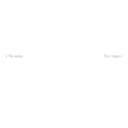
По-нова
По-стара