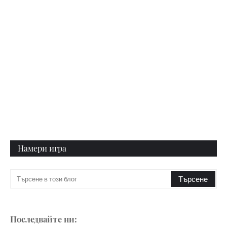
Намери игра
Последвайте ни: