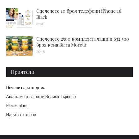
Спечелете 10 броя телефони iPhone 16
Black
8:13
Спечелете 2500 комплекта чаши и 632 500
броя кена Birra Moretti
20:18
Приятели
Печели пари от дома
Апартамент за гости Велико Търново
Pieces of me
Идеи за готвене