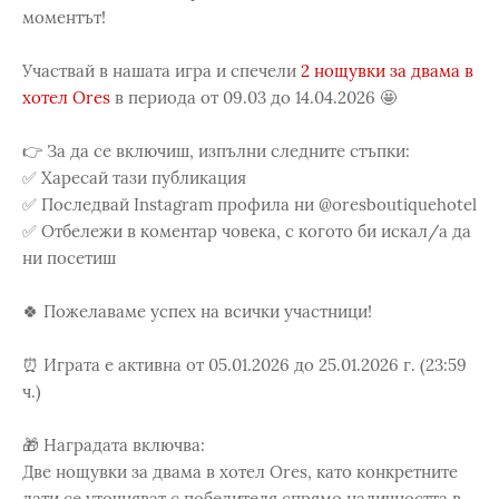
моментът!
Участвай в нашата игра и спечели
2 нощувки за двама в
хотел Ores
в периода от 09.03 до 14.04.2026 🤩
👉 За да се включиш, изпълни следните стъпки:
✅ Харесай тази публикация
✅ Последвай Instagram профила ни @oresboutiquehotel
✅ Отбележи в коментар човека, с когото би искал/а да
ни посетиш
🍀 Пожелаваме успех на всички участници!
⏰ Играта е активна от 05.01.2026 до 25.01.2026 г. (23:59
ч.)
🎁 Наградата включва:
Две нощувки за двама в хотел Ores, като конкретните
дати се уточняват с победителя спрямо наличността в