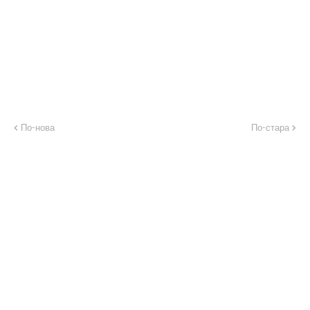
По-нова
По-стара