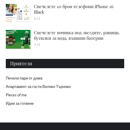
Спечелете 10 броя телефони iPhone 16
Black
8:13
Спечелете почивка под звездите, раници,
бутилки за вода, външни батерии
9:18
Приятели
Печели пари от дома
Апартамент за гости Велико Търново
Pieces of me
Идеи за готвене