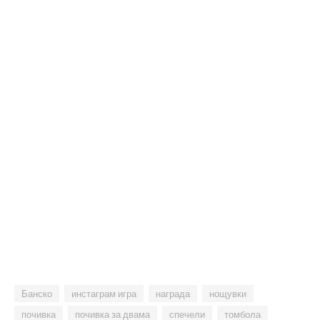
Банско
инстаграм игра
награда
нощувки
почивка
почивка за двама
спечели
томбола