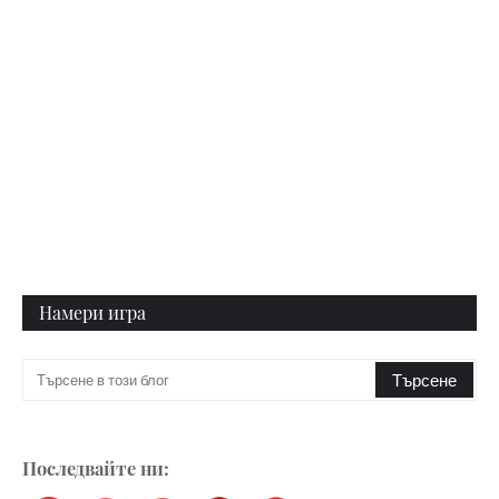
Намери игра
Последвайте ни: