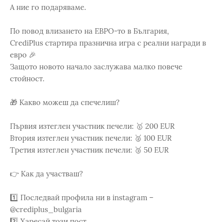
А ние го подаряваме.
По повод влизането на ЕВРО-то в България,
CrediPlus стартира празнична игра с реални награди в
евро 🎉
Защото новото начало заслужава малко повече
стойност.
🎁 Какво можеш да спечелиш?
Първия изтеглен участник печели: 🥇 200 EUR
Втория изтеглен участник печели: 🥈 100 EUR
Третия изтеглен участник печели: 🥉 50 EUR
👉 Как да участваш?
1️⃣ Последвай профила ни в instagram –
@crediplus_bulgaria
2️⃣ Харесай този пост.