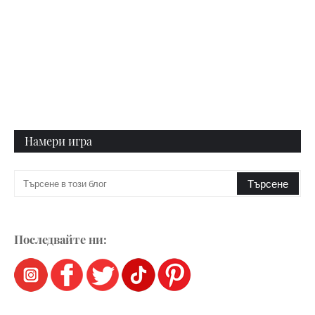
Намери игра
Последвайте ни: