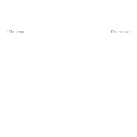
По-нова
По-стара