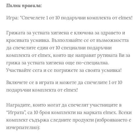
Пълни правила:
Игра: "Спечелете 1 от 10 подаръчни комплекта от elmex!
Грижата за устната хигиена е ключова за здравето и
красивата усмивка. Възползвайте се от възможността
да спечелите един от 10 специални подаръчни
комплекта от elmex, които ще направят рутината Ви за
грижа за устната хигиена още по-специална.
Участвайте сега и се погрижете за своята усмивка!
Включете се в играта и можете да спечелите 1 от 10
подаръчни комплекта от elmex!
Наградите, които могат да спечелят участниците в
“Играта”, са 10 броя комплекти на марката elmex. Всеки
комплект съдържа следните продукти (изброяването е
изчерпателно):