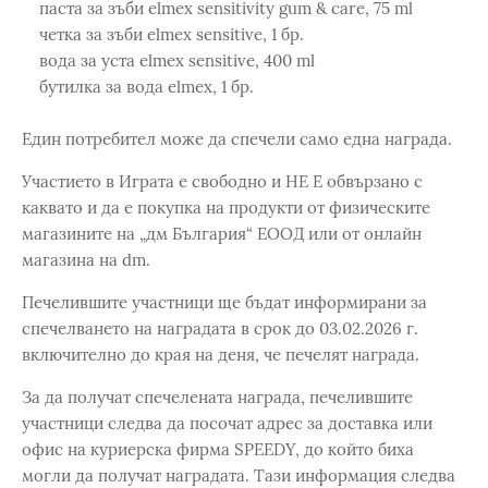
паста за зъби elmex sensitivity gum & care, 75 ml
четка за зъби elmex sensitive, 1 бр.
вода за уста elmex sensitive, 400 ml
бутилка за вода elmex, 1 бр.
Един потребител може да спечели само една награда.
Участието в Играта е свободно и НЕ Е обвързано с
каквато и да е покупка на продукти от физическите
магазините на „дм България“ ЕООД или от онлайн
магазина на dm.
Печелившите участници ще бъдат информирани за
спечелването на наградата в срок до 03.02.2026 г.
включително до края на деня, че печелят награда.
За да получат спечелената награда, печелившите
участници следва да посочат адрес за доставка или
офис на куриерска фирма SPEEDY, до който биха
могли да получат наградата. Тази информация следва