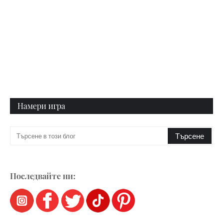
Намери игра
Последвайте ни: