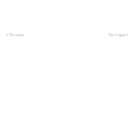
По-нова
По-стара