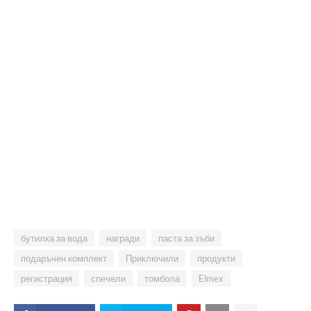
бутилка за вода
награди
паста за зъби
подаръчен комплект
Приключили
продукти
регистрация
спечели
томбола
Elmex