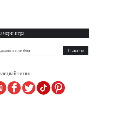
амери игра
ледвайте ни: