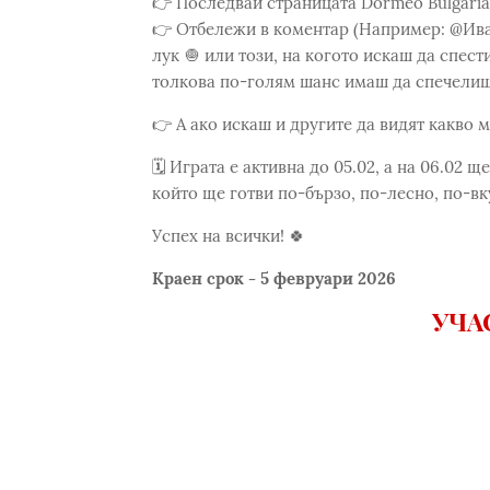
👉 Последвай страницата Dormeo Bulgari
👉 Отбележи в коментар (Например: @Иван
лук 🧅 или този, на когото искаш да спес
толкова по-голям шанс имаш да спечелиш
👉 А ако искаш и другите да видят какво 
🗓️ Играта е активна до 05.02, а на 06.02
който ще готви по-бързо, по-лесно, по-вку
Успех на всички! 🍀
Краен срок - 5 февруари 2026
УЧА