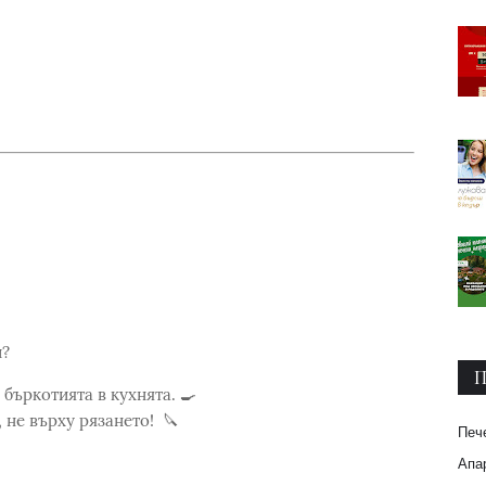
и?
П
бъркотията в кухнята. 🍳
 не върху рязането! 🔪
Печ
Апар