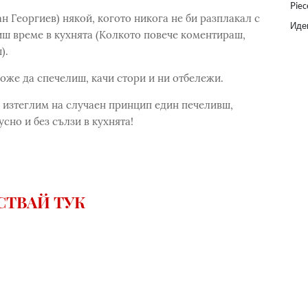
a
Piec
 Георгиев) някой, когото никога не би разплакал с
Идеи
тиш време в кухнята (Колкото повече коментираш,
).
може да спечелиш, качи стори и ни отбележи.
 ще изтеглим на случаен принцип един печеливш,
сно и без сълзи в кухнята!
СТВАЙ ТУК