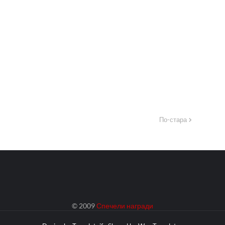
По-стара
© 2009
Спечели награди