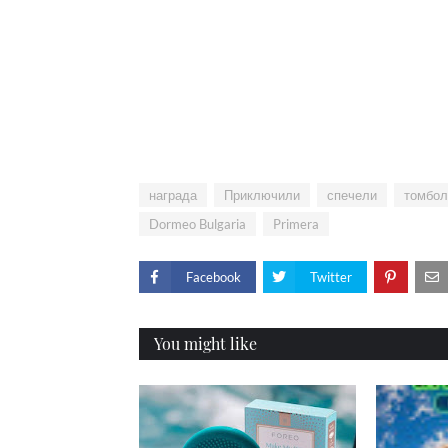
награда
Приключили
спечели
томбол
Dormeo Bulgaria
Primera
Facebook
Twitter
You might like