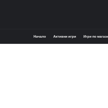
Начало
Активни игри
Игри по магаз