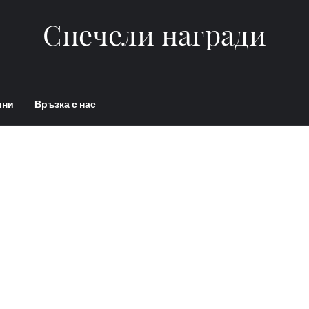
Спечели награди
ини
Връзка с нас