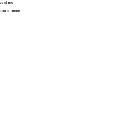
es of me
 за готвене