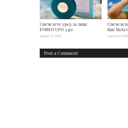
Спечелете уред за лице
Спечелете
FOREO UFO 3 go
Ban Meta 
August 05, 2026
August 04, 202
Post a Comment