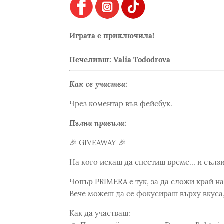
Играта е приключила!
Печеливш: Valia Tododrova
Как се участва:
Чрез коментар във фейсбук.
Пълни правила:
🎉 GIVEAWAY 🎉
На кого искаш да спестиш време… и сълз
Чопър PRIMERA е тук, за да сложи край на 
Вече можеш да се фокусираш върху вкуса,
Как да участваш: