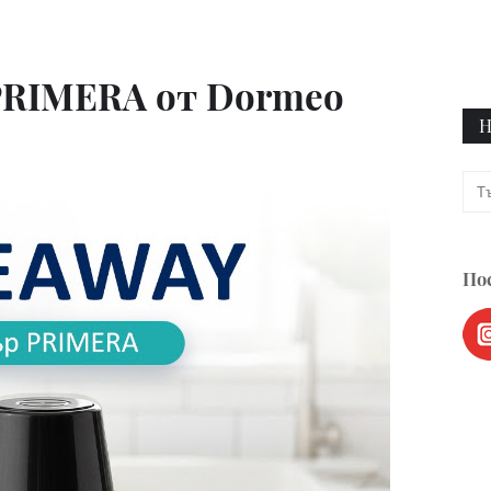
PRIMERA от Dormeo
Н
Пос