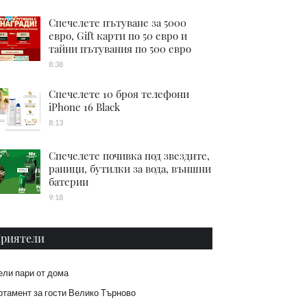
Спечелете пътуване за 5000
евро, Gift карти по 50 евро и
тайни пътувания по 500 евро
8:38
Спечелете 10 броя телефони
iPhone 16 Black
8:13
Спечелете почивка под звездите,
раници, бутилки за вода, външни
батерии
9:18
риятели
ели пари от дома
тамент за гости Велико Търново