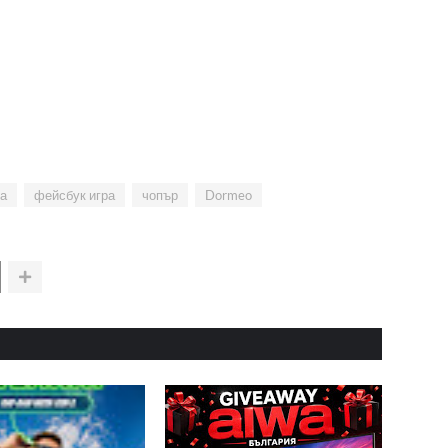
а
фейсбук игра
чопър
Dormeo