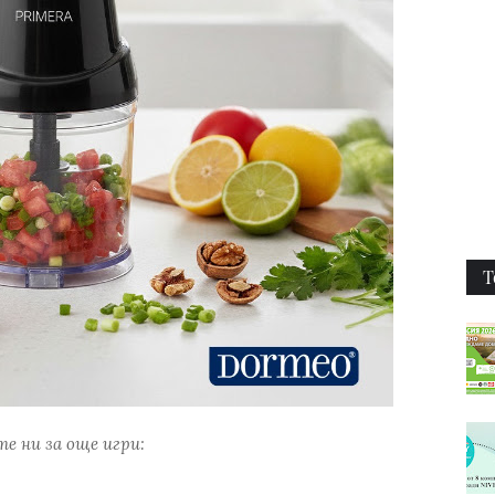
Т
е ни за още игри: