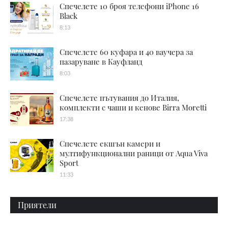
Спечелете 10 броя телефони iPhone 16
Black
8:13
Спечелете 60 куфара и 40 ваучера за
пазаруване в Кауфланд
8:03
Спечелете пътувания до Италия,
комплекти с чаши и кенове Birra Moretti
17:38
Спечелете екшън камери и
мултифункционални раници от Aqua Viva
Sport
11:33
Приятели