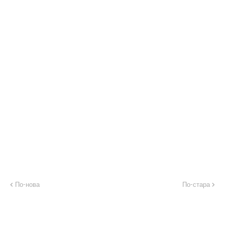
По-нова
По-стара