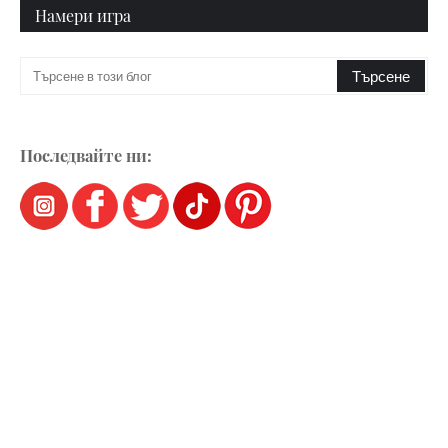
Намери игра
Последвайте ни: