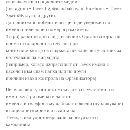
свои акаунти в социалните медии
(Instagram – tavex.bg, @max.baklayan; Facebook – Tavex
Злато&Валута, и други).
Допълнително победителят ще бъде уведомен по
имейл и телефонен номер в рамките на
3 (три) работни дни след тегленето. Организаторът не
поема отговорност за случаи, при
които не може да се свърже с печелившия участник за
получаване на Наградата
(например, когато изпратеният от Tavex имейл е
насочен към спам папка или по други
причини извън контрола на Организатора).
Печелившият участник се съгласява с участието си
името му (три имена) и част от
имейл а и телефона му да бъдат обявени (публикувани)
в социалните мрежи и в сайта на
Tavex, с цел удостоверяване на резултата от
кампанията.