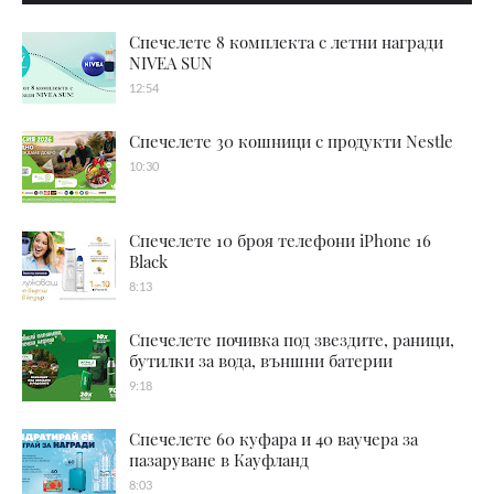
Спечелете 8 комплекта с летни награди
NIVEA SUN
12:54
Спечелете 30 кошници с продукти Nestle
10:30
Спечелете 10 броя телефони iPhone 16
Black
8:13
Спечелете почивка под звездите, раници,
бутилки за вода, външни батерии
9:18
Спечелете 60 куфара и 40 ваучера за
пазаруване в Кауфланд
8:03