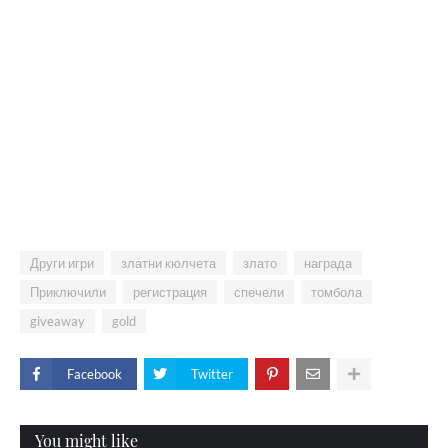
Други игри
златни кюлчета
злато
награда
Приключили
регистрация
спечели
томбола
giveaway
gold
Facebook
Twitter
You might like