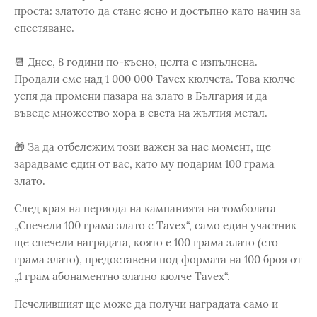
проста: златото да стане ясно и достъпно като начин за
спестяване.
📆 Днес, 8 години по-късно, целта е изпълнена.
Продали сме над 1 000 000 Tavex кюлчета. Това кюлче
успя да промени пазара на злато в България и да
въведе множество хора в света на жълтия метал.
🎁 За да отбележим този важен за нас момент, ще
зарадваме един от вас, като му подарим 100 грама
злато.
След края на периода на кампанията на томболата
„Спечели 100 грама злато с Tavex“, само един участник
ще спечели наградата, която е 100 грама злато (сто
грама злато), предоставени под формата на 100 броя от
„1 грам абонаментно златно кюлче Tavex“.
Печелившият ще може да получи наградата само и