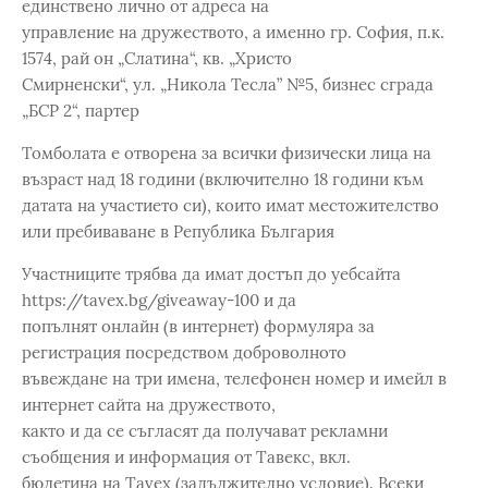
единствено лично от адреса на
управление на дружеството, а именно гр. София, п.к.
1574, рай он „Слатина“, кв. „Христо
Смирненски“, ул. „Никола Тесла” №5, бизнес сграда
„БСР 2“, партер
Томболата е отворена за всички физически лица на
възраст над 18 години (включително 18 години към
датата на участието си), които имат местожителство
или пребиваване в Република България
Участниците трябва да имат достъп до уебсайта
https://tavex.bg/giveaway-100 и да
попълнят онлайн (в интернет) формуляра за
регистрация посредством доброволното
въвеждане на три имена, телефонен номер и имейл в
интернет сайта на дружеството,
както и да се съгласят да получават рекламни
съобщения и информация от Тавекс, вкл.
бюлетина на Tavex (задължително условие). Всеки