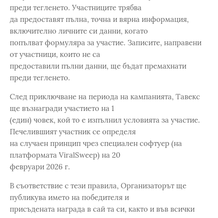
преди тегленето. Участниците трябва
да предоставят пълна, точна и вярна информация,
включително личните си данни, когато
попълват формуляра за участие. Записите, направени
от участници, които не са
предоставили пълни данни, ще бъдат премахнати
преди тегленето.
След приключване на периода на кампанията, Тавекс
ще възнагради участието на 1
(един) човек, кой то е изпълнил условията за участие.
Печелившият участник се определя
на случаен принцип чрез специален софтуер (на
платформата ViralSweep) на 20
февруари 2026 г.
В съответствие с тези правила, Организаторът ще
публикува името на победителя и
присъдената награда в сай та си, както и във всички