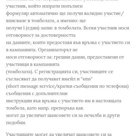
участник, който изпрати попълнен
формуляр автоматично ще получи валидно участие/
вписване в томболата, а именно: ще
получи 1 (един) запис в томболата. Всеки участник носи
отговорност за достоверността
на данните, които предоставя във връзка с участието си
в кампанията. Организаторът не
носи отговорност за: грешни данни, предоставени от
участници в кампанията
(томболата). С регистрацията си, участниците се
съгласяват да получават имейл и “sms“
(short message service/кратки съобщения по телефона)
съобщения с допълнителни
инструкции във връзка с участието им в настоящата
томбола, като напр. препоръка как
могат да увеличат шансовете си за печалба и други
подобни.
Участниците могат да увеличат шансовете си за