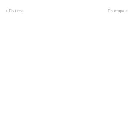
По-нова
По-стара