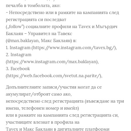
печалба в томболата, ако:
- Непосредствено или в рамките на кампанията след
регистрацията си последват
(„follow”) социалните профили на Tavex и Мъгърдич
Баклаян – Управител на Тавекс
(@max.baklayan, Макс Баклаян) в:
1. Instagram (https://www.instagram.com/tavex.bg/),
2. Instagram
(https://www.instagram.com/max.baklayan),
3. Facebook
(https://web.facebook.com/svetut.na.parite/),
Допълнителните записи/участия могат да се
акумулират/отброят само ако,
непосредствено след регистрацията (въвеждане на три
имена, телефонен номер и имейл)
или в рамките на кампанията след регистрацията си,
участниците влезнат в профила на
Tavex и Макс Баклаян в дигиталните платформи