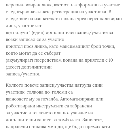
персонализиран линк, взет от платформата за участие
след първоначалната регистрация на участника. В
следствие на изпратената покана чрез персонализиран
линк, участникът
ще получи 1 (един) допълнителен запис/участие за
всеки записал се за участие
приятел през линка, като максималният брой точки,
които могат да се съберат
(акумулират) посредством покана на приятели е 10
(десет) допълнителни
записа/участия.
Колкото повече записи/участия натрупа един
участник, толкова по-големи са
шансовете му за печалба. Автоматизирани или
роботизирани инструменти са забранени
за участие в тегленето или получаване на
допълнителни записи за томболата. Записите,
направени с такива методи, ще бъдат премахнати