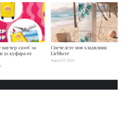
 ваучер 1500€ за
Спечелете нов хладилник
и 50 куфара от
Liebherr
August 07, 2026
6