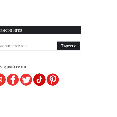
амери игра
ледвайте ни: