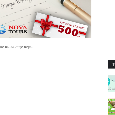
е ни за още игри:
Т