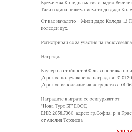
Време е за Коледна магия с радио Весели
Тази година пишем писмото до дядо Коле
От нас началото – Мили дядо Коледа,...! 
коледен дух.
Регистрирай се за участие на radioveselin
Награди:
Ваучер на стойност 500 лв за почивка по 
/срок за получаване на наградата: 31.01.2
/срок за използване на наградата от 01.06.
Наградите в играта се осигуряват от:
“Нова Турс БГ” ЕООД
ЕИК: 205817360; адрес: гр.София; р-н Крас
от Анелия Терзиева
УЧА