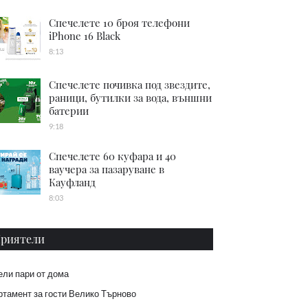
Спечелете 10 броя телефони
iPhone 16 Black
8:13
Спечелете почивка под звездите,
раници, бутилки за вода, външни
батерии
9:18
Спечелете 60 куфара и 40
ваучера за пазаруване в
Кауфланд
8:03
риятели
ели пари от дома
тамент за гости Велико Търново