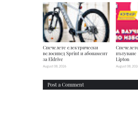
Спечелете електрически
Спечелете
велосипед Sprint и абонамент
пътуване 
за Eldrive
Lipton
August 08, 2026
August 08, 202
Post a Comment