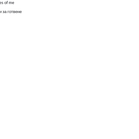
es of me
 за готвене