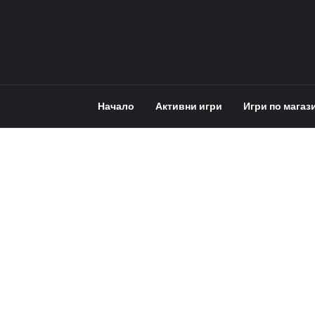
Начало
Активни игри
Игри по магаз