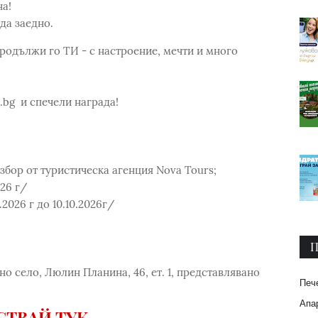
на!
да заедно.
Продължи го ТИ - с настроение, мечти и много
a.bg и спечели награда!
избор от туристическа агенция Nova Tours;
026 г/
2026 г до 10.10.2026г/
П
но село, Люлин Планина, 46, ет. 1, представлявано
Печ
Апар
СТВАЙ ТУК