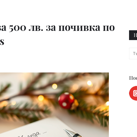
а 500 лв. за почивка по
Н
s
Пос