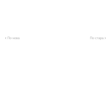
По-нова
По-стара