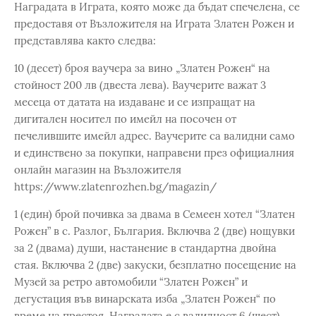
Наградата в Играта, която може да бъдат спечелена, се
предоставя от Възложителя на Играта Златен Рожен и
представлява както следва:
10 (десет) броя ваучера за вино „Златен Рожен“ на
стойност 200 лв (двеста лева). Ваучерите важат 3
месеца от датата на издаване и се изпращат на
дигитален носител по имейл на посочен от
печелившите имейл адрес. Ваучерите са валидни само
и единствено за покупки, направени през официалния
онлайн магазин на Възложителя
https://www.zlatenrozhen.bg/magazin/
1 (един) брой почивка за двама в Семеен хотел “Златен
Рожен” в с. Разлог, България. Включва 2 (две) нощувки
за 2 (двама) души, настанение в стандартна двойна
стая. Включва 2 (две) закуски, безплатно посещение на
Музей за ретро автомобили “Златен Рожен” и
дегустация във винарската изба „Златен Рожен“ по
време на престоя. Наградата е с валидност 6 (шест)