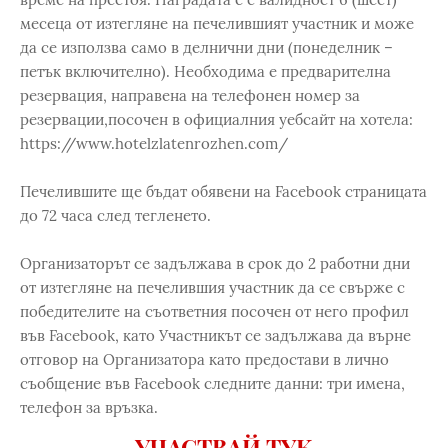
месеца от изтегляне на печелившият участник и може
да се използва само в делнични дни (понеделник –
петък включително). Необходима е предварителна
резервация, направена на телефонен номер за
резервации,посочен в официалния уебсайт на хотела:
https://www.hotelzlatenrozhen.com/
Печелившите ще бъдат обявени на Facebook страницата
до 72 часа след тегленето.
Организаторът се задължава в срок до 2 работни дни
от изтегляне на печелившия участник да се свърже с
победителите на съответния посочен от него профил
във Facebook, като Участникът се задължава да върне
отговор на Организатора като предостави в лично
съобщение във Facebook следните данни: три имена,
телефон за връзка.
УЧАСТВАЙ ТУК