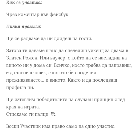
Как се участва:
Чрез коментар във фейсбук.
Пълни правила:
Ще се радваме да ни дойдеш на гости.
Затова ти даваме шанс да спечелиш уикенд за двама в
Златен Рожен. Или ваучер, с който да се насладиш на
виното ни у дома си. Всичко, което трябва да направиш,
е да тагнеш човек, с когото би споделил
преживяването... и виното. Както и да последваш
профила ни.
Ще изтеглим победителите на случаен принцип след
края на играта.
Стискаме ти палци. 🥰
Всеки Участник има право само на едно участие.