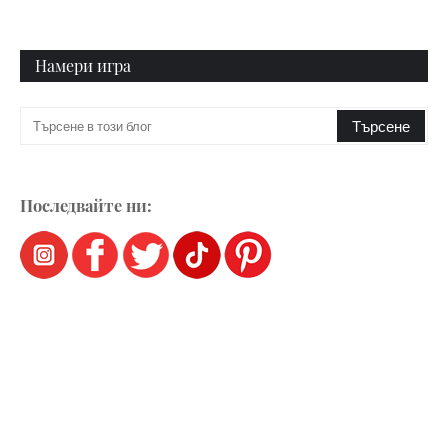
Намери игра
Последвайте ни: