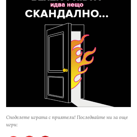
Споделете играта с приятели! Последвайте ни за още
игри: