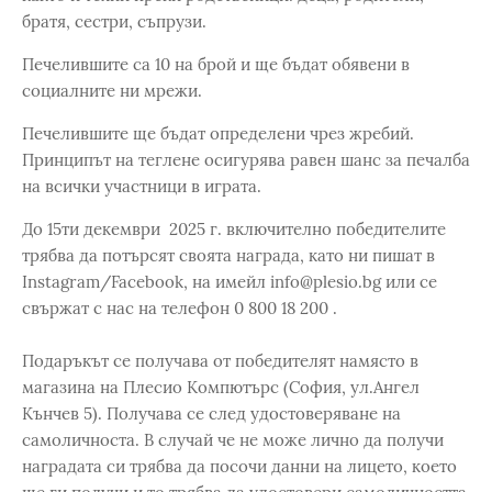
братя, сестри, съпрузи.
Печелившите са 10 на брой и ще бъдат обявени в
социалните ни мрежи.
Печелившите ще бъдат определени чрез жребий.
Принципът на теглене осигурява равен шанс за печалба
на всички участници в играта.
До 15ти декември 2025 г. включително победителите
трябва да потърсят своята награда, като ни пишат в
Instagram/Facebook, на имейл info@plesio.bg или се
свържат с нас на телефон 0 800 18 200 .
Подаръкът се получава от победителят намясто в
магазина на Плесио Компютърс (София, ул.Ангел
Кънчев 5). Получава се след удостоверяване на
самоличноста. В случай че не може лично да получи
наградата си трябва да посочи данни на лицето, което