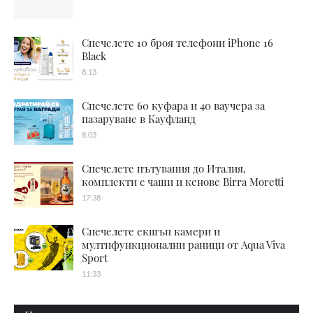
Спечелете 10 броя телефони iPhone 16
Black
8:13
Спечелете 60 куфара и 40 ваучера за
пазаруване в Кауфланд
8:03
Спечелете пътувания до Италия,
комплекти с чаши и кенове Birra Moretti
17:38
Спечелете екшън камери и
мултифункционални раници от Aqua Viva
Sport
11:33