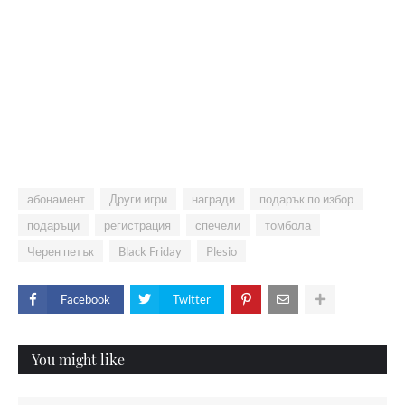
абонамент
Други игри
награди
подарък по избор
подаръци
регистрация
спечели
томбола
Черен петък
Black Friday
Plesio
Facebook
Twitter
You might like