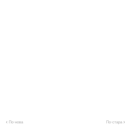
По-нова
По-стара