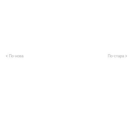
По-нова
По-стара