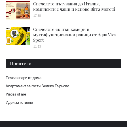
Спечелете пътувания до Италия,
комплекти с чаши и кенове Birra Moretti
17:38
Спечелете екшън камери и
мултифункционални раници от Aqua Viva
Sport
11:33
Приятели
Печели пари от дома
Апартамент за гости Велико Търново
Pieces of me
Идеи за готвене