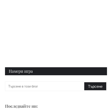
Намери игра
Последвайте ни: