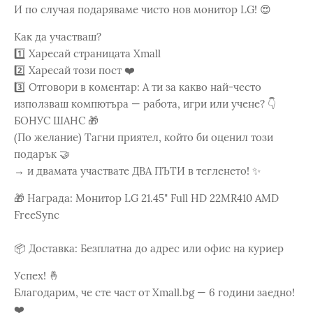
И по случая подаряваме чисто нов монитор LG! 😍
Как да участваш?
1️⃣ Харесай страницата Xmall
2️⃣ Харесай този пост ❤️
3️⃣ Отговори в коментар: А ти за какво най-често
използваш компютъра — работа, игри или учене? 👇
БОНУС ШАНС 🎁
(По желание) Тагни приятел, който би оценил този
подарък 🤝
→ и двамата участвате ДВА ПЪТИ в тегленето! ✨
🎁 Награда: Монитор LG 21.45" Full HD 22MR410 AMD
FreeSync
📦 Доставка: Безплатна до адрес или офис на куриер
Успех! 🤞
Благодарим, че сте част от Xmall.bg — 6 години заедно!
❤️