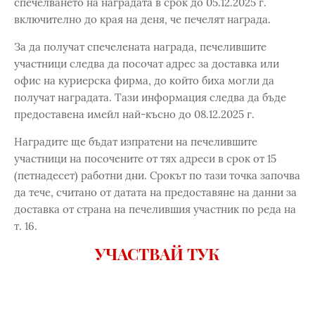
спечелването на наградата в срок до 05.12.2025 г.
включително до края на деня, че печелят награда.
За да получат спечелената награда, печелившите
участници следва да посочат адрес за доставка или
офис на куриерска фирма, до който биха могли да
получат наградата. Тази информация следва да бъде
предоставена имейл най-късно до 08.12.2025 г.
Наградите ще бъдат изпратени на печелившите
участници на посочените от тях адреси в срок от 15
(петнадесет) работни дни. Срокът по тази точка започва
да тече, считано от датата на предоставяне на данни за
доставка от страна на печелившия участник по реда на
т. 16.
УЧАСТВАЙ ТУК