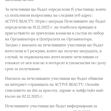
За печеливши ще бъдат определени 15 участници, които
са попълнили въпросника на следния уеб адрес:
ACTIVE BEAUTY: Игри с награди Печелившите ще бъдат
определени на 01.12.2025 г. на томболен принцип в
присъствието на тричленна комисия в състав по избор
на Организатора в Централата на Организатора.
Заедно с имената на печелившите участници ще бъдат
изтеглени и 5 резерви, които ще получат наградата, в
случай, че първоначално изтеглените печеливши се
откажат от нея или не я потърсят в упоменатия по-долу
срок за получаване.
Имената на печелившите участници ще бъдат обявени
на интернет-страницата на ACTIVE BEAUTY: Онлайн
списанието на dm за красота, здраве и лайфстайл най-
късно на 02.12.2025 г.
Печелившите участници ще бъдат информирани за