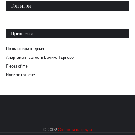
Топ игри
Приятели
Печели пари от дома
Апартамент за гости Велико Търново
Pieces of me
Идеи за готвене
© 2009
Спечели награди