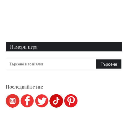
Намери игра
Последвайте ни: