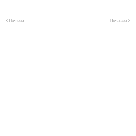
По-нова
По-стара