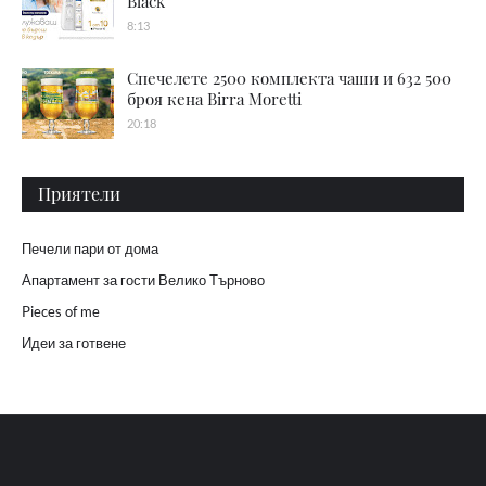
Black
8:13
Спечелете 2500 комплекта чаши и 632 500
броя кена Birra Moretti
20:18
Приятели
Печели пари от дома
Апартамент за гости Велико Търново
Pieces of me
Идеи за готвене