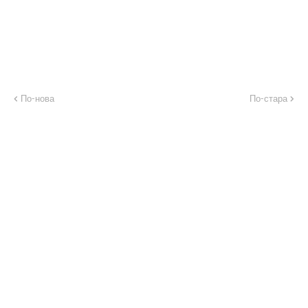
По-нова
По-стара