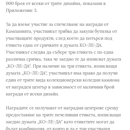
000 броя от всеки от трите дизайна, показани в
Приложение 3.
За да вземе участие за спечелване на награди от
Кампанията, участникът трябва да закупи бутилка от
участващите продукти, след което да потърси под
етикета една от сричките в думата КО-ЛЕ-ДА.
Участникът следва да събере три етикета с по една
различна сричка, така че заедно те да изписват думата
„КО-ЛЕ-ДА“. При наличие на три етикета, изписващи
думата „КО-ЛЕ-ДА“, участникът има право да получи
един от трите вида колекционерски коледни камиона
от награден център в зависимост от наличния брой
награди от всеки дизайн.
Наградите се получават от наградни центрове срещу
предоставяне на трите печеливши етикета, изписващи
заедно думата „КО-ЛЕ-ДА“ като етикетите могат да
бъдат комбинация, от които и да е три участващи