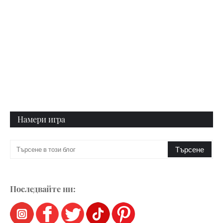
Намери игра
Последвайте ни: