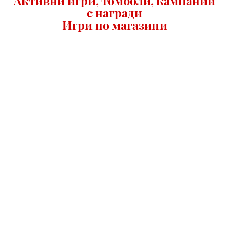
Активни игри, томболи, кампании
с награди
Игри по магазини