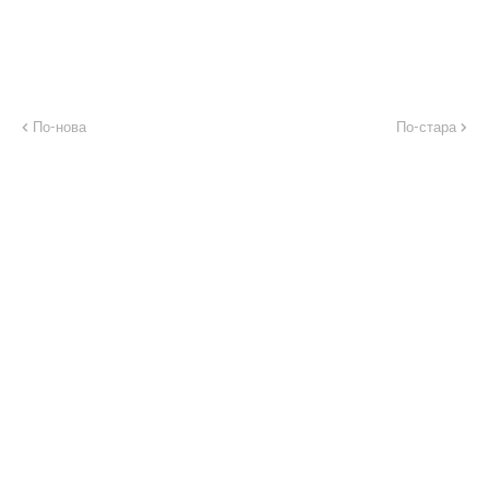
По-нова
По-стара