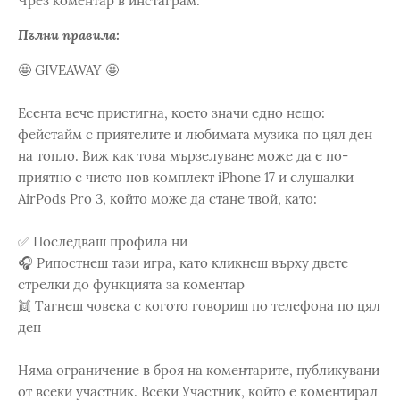
Чрез коментар в инстаграм.
Пълни правила:
🤩 GIVEAWAY 🤩
Есента вече пристигна, което значи едно нещо:
фейстайм с приятелите и любимата музика по цял ден
на топло. Виж как това мързелуване може да е по-
приятно с чисто нов комплект iPhone 17 и слушалки
AirPods Pro 3, който може да стане твой, като:
✅ Последваш профила ни
🎧 Рипостнеш тази игра, като кликнеш върху двете
стрелки до функцията за коментар
👯 Тагнеш човека с когото говориш по телефона по цял
ден
Няма ограничение в броя на коментарите, публикувани
от всеки участник. Всеки Участник, който е коментирал