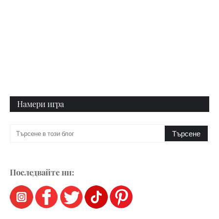
Намери игра
Последвайте ни: