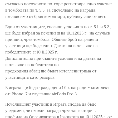
съгласно посоченото по-горе регистрира едно участие
в томболата по т. 5.3. за спечелване на награда,
независимо от броя коментари, публикувани от него.
Един от участниците, спазили условията по т. 5.1. и 5.2.,
ще бъде избран за печеливш на 10.11.2025 г., на случаен
принцип, чрез томбола. Общият брой наградени
участници ще бъде един. Датата на изтегляне на
победителите е: 10.11.2025 г.
Допълнително при същите условия и на датата на
изтегляне на победителя по
предходния абзац ще бъдат изтеглени трима от
участниците като резерва.
В играта ще бъдат раздадени 1 бр. награди – комплект
от iPhone 17 и слушалки AirPods Pro 3.
Печелившият участник в Играта следва да бъде
уведомен, че печели награда чрез таг в стори в
профила на Организатора в Instagram на 10.11.2025 г. от