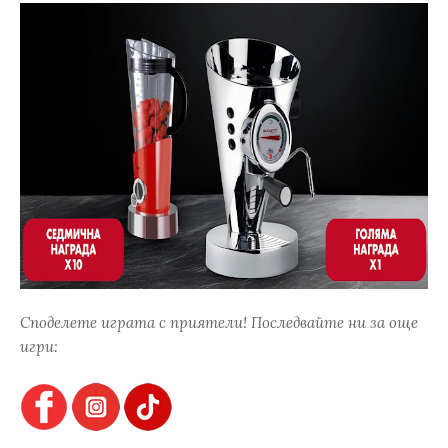
Споделете играта с приятели! Последвайте ни за още
игри: