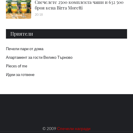
Спечелете 2500 комплекта чаши и 632 500
броя кена Birra Moretti
20:18
Приятели
Печели пари от дома
Апартамент за гости Велико Търново
Pieces of me
Идеи за готвене
© 2009
Спечели награди