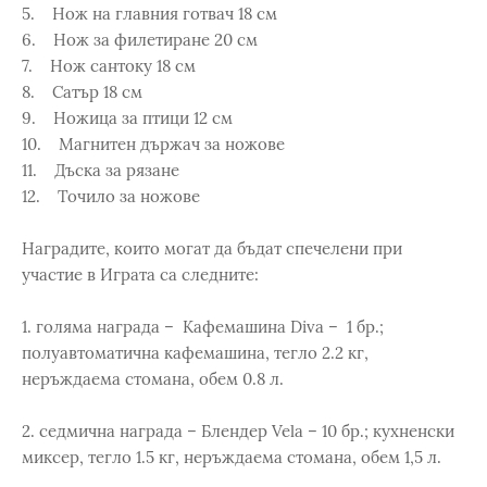
5. Нож на главния готвач 18 см
6. Нож за филетиране 20 см
7. Нож сантоку 18 см
8. Сатър 18 см
9. Ножица за птици 12 см
10. Магнитен държач за ножове
11. Дъска за рязане
12. Точило за ножове
Наградите, които могат да бъдат спечелени при
участие в Играта са следните:
1. голяма награда – Кафемашина Diva – 1 бр.;
полуавтоматична кафемашина, тегло 2.2 кг,
неръждаема стомана, обем 0.8 л.
2. седмична награда – Блендер Vela – 10 бр.; кухненски
миксер, тегло 1.5 кг, неръждаема стомана, обем 1,5 л.