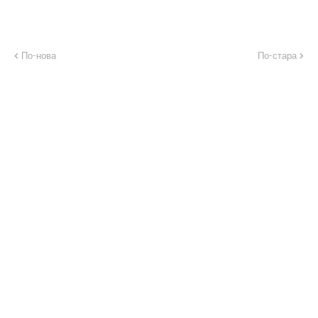
По-нова
По-стара