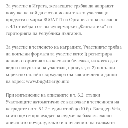
За участие в Играта, желаещите трябва да направят
покупка на кой да е от описаните като участващи
продукти с марка BUGATTI на Организатора съгласно
т. 4.1 от избран от тях супермаркет „Фантастико“ на
територията на Република България.
За участие в тегленето на наградите, Участникът трябва
да попълни формата за участие като: 1) регистрира
данни от оригинал на касовата бележка, на която да е
видна покупката на участващ продукт, и 2) попълни
коректно онлайн формуляра със своите лични данни
на адрес: www.bugattiergo.info
При изпълнение на описаните в т. 6.2. стъпки
Участниците автоматично се включват в тегленията на
наградите по т. 5.1.2 – един от общо 10 бр. Блендер Vela,
които ще се провеждат на седмична база съгласно
описаното по-долу, както и в тегленето на голямата