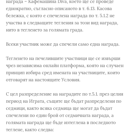
награда – Кафемашина Diva, което ще се проведе
еднократно, съгласно описаното в т. 6.13. Касова
бележка, с която е спечелена награда по т. 5.1.2 не
участва в следващите тегления за този вид награда,
нито в тегленето за голямата града.
Всеки участник може да спечели само една награда.
Тегленето на печелившите участници ще се извърши
чрез независима онлайн платформа, която на случаен
принцип избира сред имената на участниците, които
отговарят на настоящите Условия.
С цел разпределение на наградите по т.5.1. през целия
период на Играта, същите ще бъдат разпределени по
седмици, както всяка седмица ще могат да бъдат
спечелени по един брой от седмичната награда, а
голямата награда ще бъде изтеглена в последното
теглене, както следва: