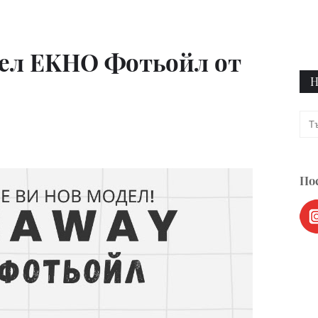
дел EKHO Фотьойл от
Н
Пос