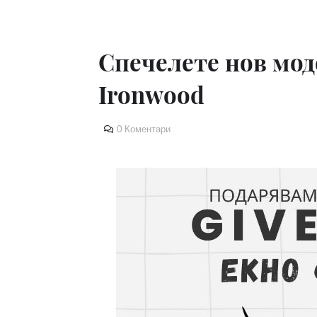
Спечелете нов мо
Ironwood
0 Коментари