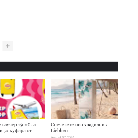
 ваучер 1500€ за
Спечелете нов хладилник
и 50 куфара от
Liebherr
August 07, 2026