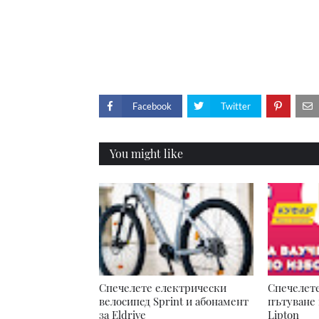
Facebook
Twitter
You might like
Спечелете електрически
Спечелете
велосипед Sprint и абонамент
пътуване 
за Eldrive
Lipton