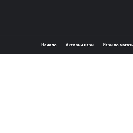
Начало
Активни игри
Игри по магаз