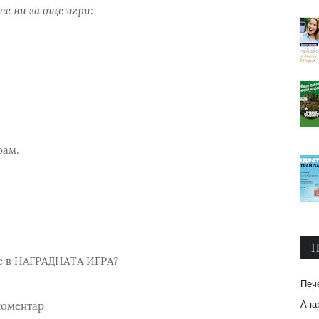
е ни за още игри:
рам.
П
ате в НАГРАДНАТА ИГРА?
Печ
Апар
коментар