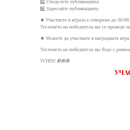
3️⃣ Споделете публикацията
4️⃣ Харесайте публикацията
🍀 Участието в играта е отворено до 30.09
Тегленето на победитела ще се проведе на 3
🍀 Можете да участвате в наградната игра 
Тегленето на победитела ще бъде с равн
УСПЕХ! 🎁🎁🎁
УЧА