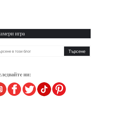
амери игра
ледвайте ни: