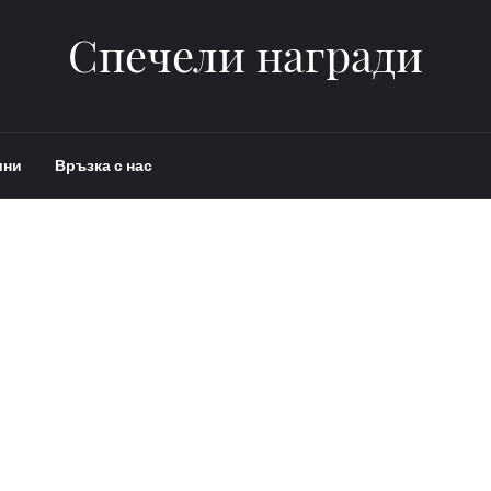
Спечели награди
ини
Връзка с нас