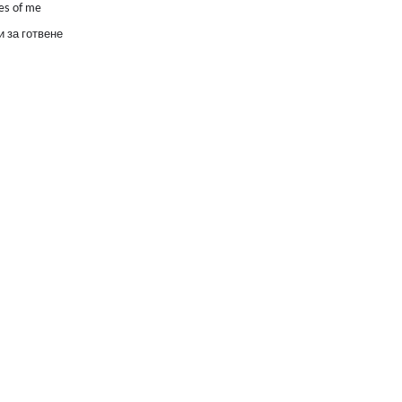
es of me
 за готвене