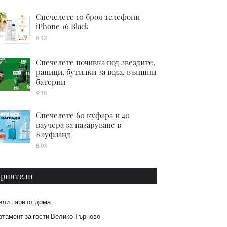
Спечелете 10 броя телефони
iPhone 16 Black
8:13
Спечелете почивка под звездите,
раници, бутилки за вода, външни
батерии
9:18
Спечелете 60 куфара и 40
ваучера за пазаруване в
Кауфланд
8:03
риятели
ели пари от дома
тамент за гости Велико Търново