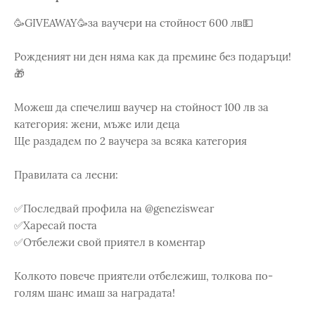
🥳GIVEAWAY🥳за ваучери на стойност 600 лв💵
Рожденият ни ден няма как да премине без подаръци!
🎁
Можеш да спечелиш ваучер на стойност 100 лв за
категория: жени, мъже или деца
Ще раздадем по 2 ваучера за всяка категория
Правилата са лесни:
✅Последвай профила на @geneziswear
✅Харесай поста
✅Отбележи свой приятел в коментар
Колкото повече приятели отбележиш, толкова по-
голям шанс имаш за наградата!