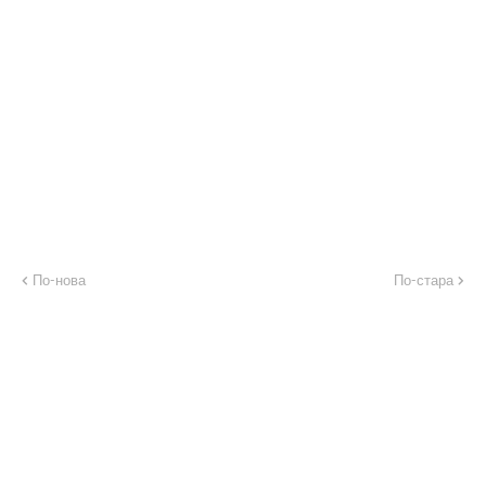
По-нова
По-стара