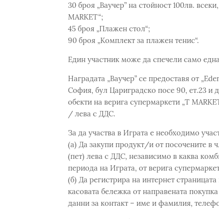
30 броя „Ваучер” на стойност 100лв. всеки
MARKET“;
45 броя „Плажен стол“;
90 броя „Комплект за плажен тенис“.
Един участник може да спечели само една
Наградата „Ваучер” се предоставя от „Ede
София, бул Цариградско посе 90, ет.23 и 
обекти на верига супермаркети „Т MARKET“
/ лева с ДДС.
За да участва в Играта е необходимо учас
(а) Да закупи продукт/и от посочените в ч
(пет) лева с ДДС, независимо в каква комб
периода на Играта, от верига супермарке
(б) Да регистрира на интернет страницата
касовата бележка от направената покупка 
данни за контакт – име и фамилия, телеф