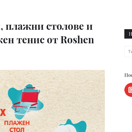
, плажни столове и
Н
ен тенис от Roshen
Пос