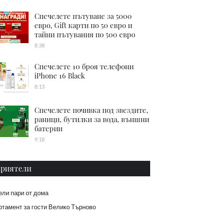
Спечелете пътуване за 5000
евро, Gift карти по 50 евро и
тайни пътувания по 500 евро
8:38
Спечелете 10 броя телефони
iPhone 16 Black
8:13
Спечелете почивка под звездите,
раници, бутилки за вода, външни
батерии
9:18
риятели
ели пари от дома
тамент за гости Велико Търново