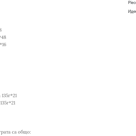
Piec
Идеи
8
*48
*16
 135г*21
135г*21
грата са общо: