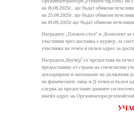
Организатораhttps://roshen-bg.com/ на с
на 18.08.2025г.. ще бъдат обявени печелив
на 25.08.2025г. ще бъдат обявени печелив
на 01.09.2025г.ще бъдат обявени печеливш
Наградите „Плажен стол“ и „Комплект за 
участници чрез доставка с куриер, за сме
участника на точен и пълен адрес за дост
Наградата„Ваучер” се предоставя на пече
предоставяне от страна на спечелилия учас
деклариране и заплащане на дължимия да
на физическите лица и 2) точен и пълен а
следва да предоставят данните си посочен
имейл адрес на Организатора:promo@rosh
УЧА