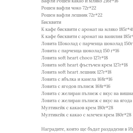
Вафли Рошен какао и мляко 216г*16
Рошен вафли чоко 72г*22
Рошен вафли лешник 72г*22
Бисквити
К кафе бисквити с аромат на мляко 185г*4
К кафе бисквити с аромат на ванилия 185г
Ловита Шоколад с парченца шоколад 150г
Ловита с парченца шоколад 150 г*16
Ловита soft heart choco 127г*18
Ловита soft heart фъстъчен крем 127г*18
Ловита soft heart лешник 127г*18
Ловита с ябълка и канела 168г*16
Ловита с ягодов пълнеж 168г*16
Ловита с желиран пълнеж с вкус на вишна
Ловита с желиран пълнеж с вкус на ягода 
Мултикейк с какаов крем 180г*28
Мултикейк с какао с млечен крем 180г*28
Наградите, които ще бъдат раздадени в И