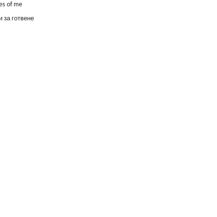
es of me
 за готвене