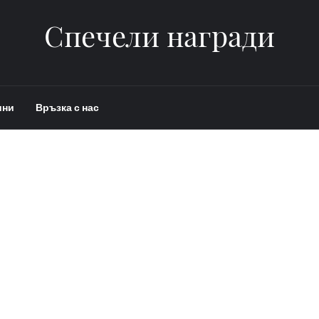
Спечели награди
ини
Връзка с нас