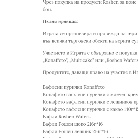
Чрез покупка на продукти Roshen за поне 
бон.
Пълни правила:
Играта се организира и провежда на тери
във всички търговски обекти на верига су
Участието в Играта е обвързано с покупка 
„Konaffeto”, „Multicake” или „Roshen Wafers
Продуктите, даващи право на участие в Иг
Вафлени пурички Konaffeto
Конафето вафлени пурички с млечен крем
Конафето вафлени пурички с лешников кр
Конафето вафлени пурички с какао 140г*1
Вафли Roshen Wafers
Вафли Рошен шоко 216г*16
Вафли Рошен лешник 216г*16