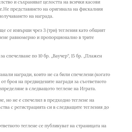
елство и съхраняват целостта на всички касови
ие.Не представянето на оригинала на фискалния
получаването на награда.
е се извърши чрез 3 (три) тегления като общият
глене равномерно и пропорционално в трите
а спечелване по 10 бр. „Ваучер“, 15 бр. „Плажен
.
танали награди, които не са били спечелени (когато
 от броя на предвидените награди за съответното
азпределяне в следващото теглене на Играта.
ие, но не е спечелил в предходно теглене на
ства с регистрацията си в следващите тегления до
тветното теглене се публикуват на страницата на