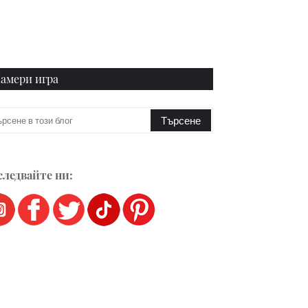
амери игра
ледвайте ни: