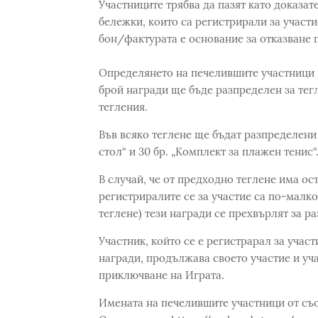
Участниците трябва да пазят като доказат
бележки, които са регистрирали за участ
бон/фактурата е основание за отказване 
Определянето на печелившите участници щ
брой награди ще бъде разпределен за те
тегления.
Във всяко теглене ще бъдат разпределени з
стол“ и 30 бр. „Комплект за плажен тенис“
В случай, че от предходно теглене има ос
регистриралите се за участие са по-малко
теглене) тези награди се прехвърлят за р
Участник, който се е регистрарал за участ
награди, продължава своето участие и уча
приключване на Играта.
Имената на печелившите участници от съо