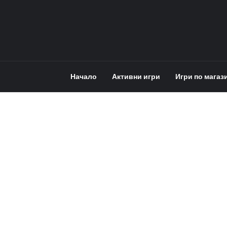
Начало
Активни игри
Игри по магаз