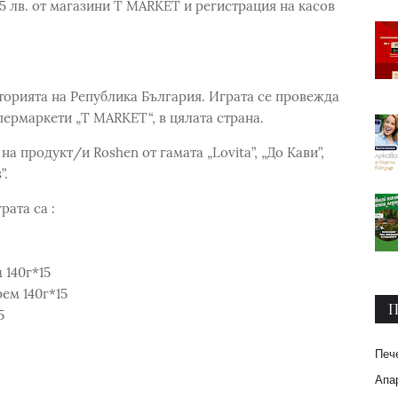
5 лв. от магазини Т MARKET и регистрация на касов
торията на Република България. Играта се провежда
пермаркети „Т MARKET“, в цялата страна.
на продукт/и Roshen от гамата „Lovita”, „До Кави”,
”.
рата са :
 140г*15
ем 140г*15
П
5
Печ
Апар