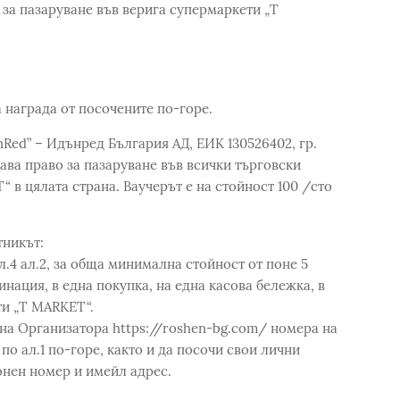
, за пазаруване във верига супермаркети „Т
 награда от посочените по-горе.
nRed” – Идънред България АД, ЕИК 130526402, гр.
дава право за пазаруване във всички търговски
 в цялата страна. Ваучерът е на стойност 100 /сто
тникът:
л.4 ал.2, за обща минимална стойност от поне 5
инация, в еднa покупка, на една касова бележка, в
ти „Т MARKET“.
 на Организатора https://roshen-bg.com/ номера на
по ал.1 по-горе, както и да посочи свои лични
онен номер и имейл адрес.