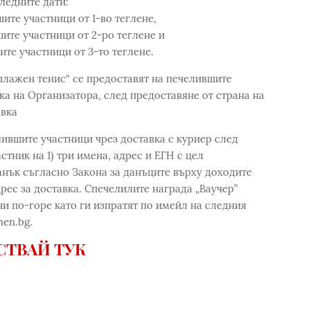
ледните дати:
шите участници от 1-во теглене,
шите участници от 2-ро теглене и
ите участници от 3-то теглене.
плажен тенис“ се предоставят на печелившите
тка на Организатора, след предоставяне от страна на
авка
лившите участници чрез доставка с куриер след
тник на 1) три имена, адрес и ЕГН с цел
нък съгласно Закона за данъците върху доходите
дрес за доставка. Спечелилите награда „Ваучер”
и по-горе като ги изпратят по имейл на следния
en.bg.
СТВАЙ ТУК