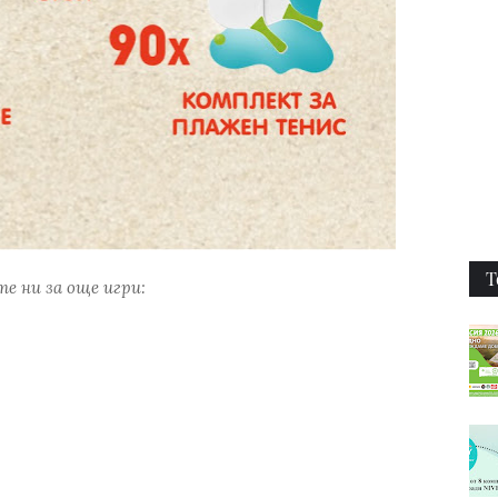
Т
е ни за още игри: