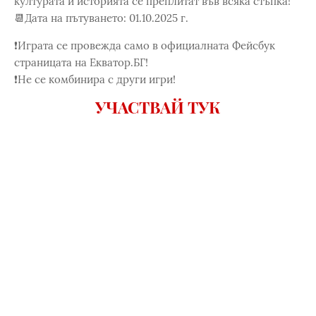
културата и историята се преплитат във всяка стъпка!
📆Дата на пътуването: 01.10.2025 г.
❗Играта се провежда само в официалната Фейсбук
страницата на Eкватор.БГ!
❗Не се комбинира с други игри!
УЧАСТВАЙ ТУК