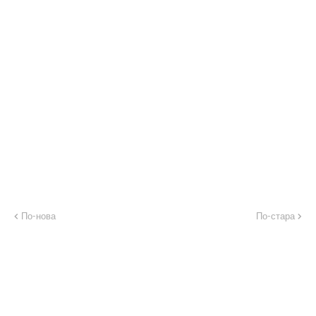
По-нова
По-стара