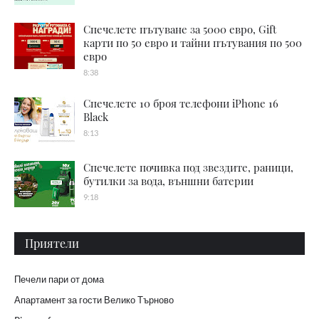
Спечелете пътуване за 5000 евро, Gift
карти по 50 евро и тайни пътувания по 500
евро
8:38
Спечелете 10 броя телефони iPhone 16
Black
8:13
Спечелете почивка под звездите, раници,
бутилки за вода, външни батерии
9:18
Приятели
Печели пари от дома
Апартамент за гости Велико Търново