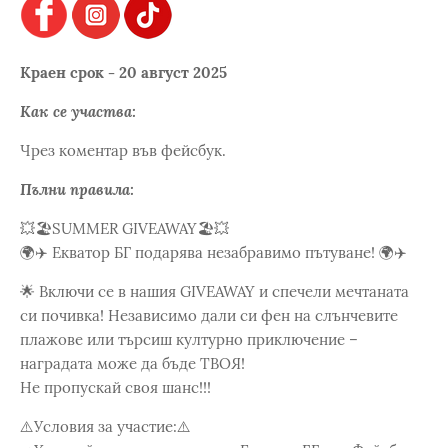
Краен срок - 20 август 2025
Как се участва:
Чрез коментар във фейсбук.
Пълни правила:
💥🏖️SUMMER GIVEAWAY🏖️💥
🌍✈️ Екватор БГ подарява незабравимо пътуване! 🌍✈️
🌟 Включи се в нашия GIVEAWAY и спечели мечтаната
си почивка! Независимо дали си фен на слънчевите
плажове или търсиш културно приключение –
наградата може да бъде ТВОЯ!
Не пропускай своя шанс!!!
⚠️Условия за участие:⚠️