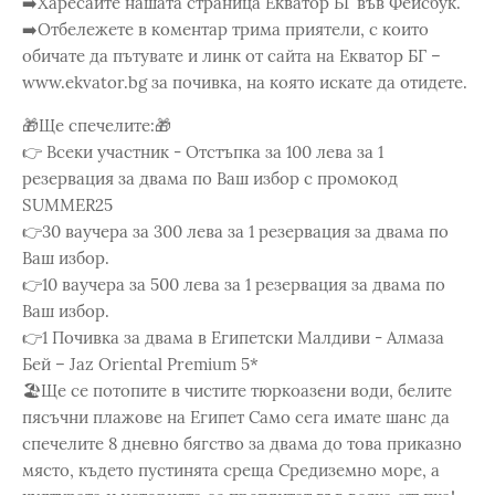
➡️Харесайте нашата страница Екватор БГ във Фейсбук.
➡️Отбележете в коментар трима приятели, с които
обичате да пътувате и линк от сайта на Екватор БГ –
www.ekvator.bg за почивка, на която искате да отидете.
🎁Ще спечелите:🎁
👉 Всеки участник - Отстъпка за 100 лева за 1
резервация за двама по Ваш избор с промокод
SUMMER25
👉30 ваучера за 300 лева за 1 резервация за двама по
Ваш избор.
👉10 ваучера за 500 лева за 1 резервация за двама по
Ваш избор.
👉1 Почивка за двама в Египетски Малдиви - Алмаза
Бей – Jaz Oriental Premium 5*
🏖️Ще се потопите в чистите тюркоазени води, белите
пясъчни плажове на Египет Само сега имате шанс да
спечелите 8 дневно бягство за двама до това приказно
място, където пустинята среща Средиземно море, а