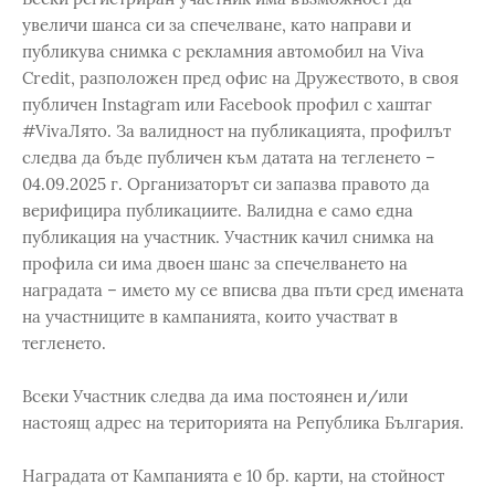
увеличи шанса си за спечелване, като направи и
публикува снимка с рекламния автомобил на Viva
Credit, разположен пред офис на Дружеството, в своя
публичен Instagram или Facebook профил с хаштаг
#VivaЛято. За валидност на публикацията, профилът
следва да бъде публичен към датата на тегленето –
04.09.2025 г. Организаторът си запазва правото да
верифицира публикациите. Валидна е само една
публикация на участник. Участник качил снимка на
профила си има двоен шанс за спечелването на
наградата – името му се вписва два пъти сред имената
на участниците в кампанията, които участват в
тегленето.
Всеки Участник следва да има постоянен и/или
настоящ адрес на територията на Република България.
Наградата от Кампанията е 10 бр. карти, на стойност