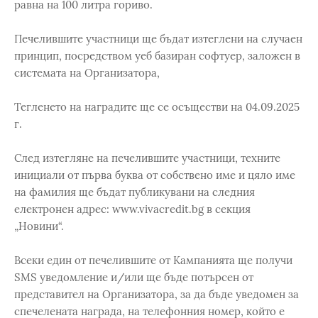
равна на 100 литра гориво.
Печелившите участници ще бъдат изтеглени на случаен
принцип, посредством уеб базиран софтуер, заложен в
системата на Организатора,
Тегленето на наградите ще се осъществи на 04.09.2025
г.
След изтегляне на печелившите участници, техните
инициали от първа буква от собствено име и цяло име
на фамилия ще бъдат публикувани на следния
електронен адрес: www.vivacredit.bg в секция
„Новини“.
Всеки един от печелившите от Кампанията ще получи
SMS уведомление и/или ще бъде потърсен от
представител на Организатора, за да бъде уведомен за
спечелената награда, на телефонния номер, който е