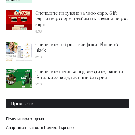
Спечелете пътуване за 5000 евро, Gift
карти по 50 евро и тайни пътувания по 500
евро
8:38
Спечелете 10 броя телефони iPhone 16
Black
8:13
Спечелете почивка под звездите, раници,
бутилки за вода, външни батерии
9:18
Приятели
Печели пари от дома
Апартамент за гости Велико Търново