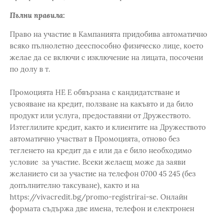
Пълни правила:
Право на участие в Кампанията придобива автоматично
всяко пълнолетно дееспособно физическо лице, което
желае да се включи с изключение на лицата, посочени
по долу в т.
Промоцията НЕ Е обвързана с кандидатстване и
усвояване на кредит, ползване на какъвто и да било
продукт или услуга, предоставяни от Дружеството.
Изтеглилите кредит, както и клиентите на Дружеството
автоматично участват в Промоцията, отново без
тегленето на кредит да е или да е било необходимо
условие за участие. Всеки желаещ може да заяви
желанието си за участие на телефон 0700 45 245 (без
допълнително таксуване), както и на
https://vivacredit.bg/promo-registrirai-se. Онлайн
формата съдържа две имена, телефон и електронен