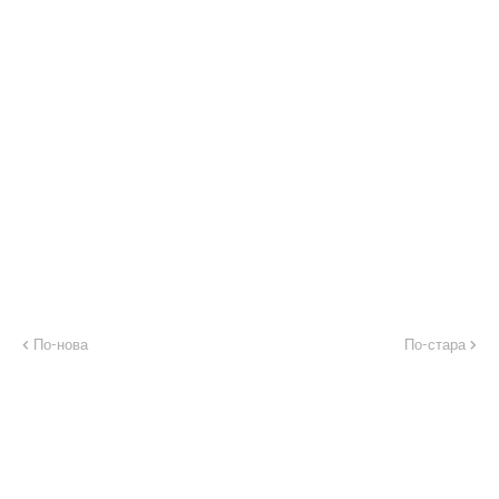
По-нова
По-стара