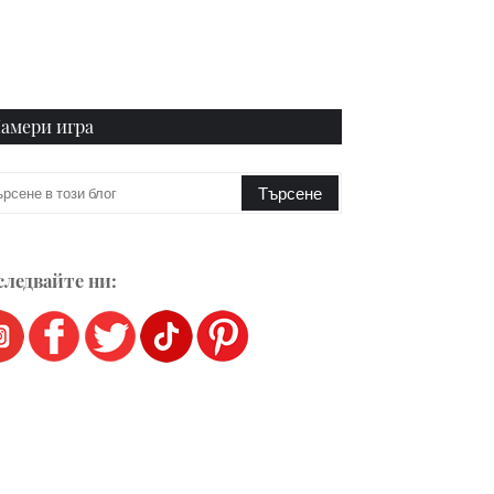
амери игра
ледвайте ни: