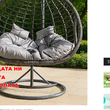
Т
е ни за още игри: