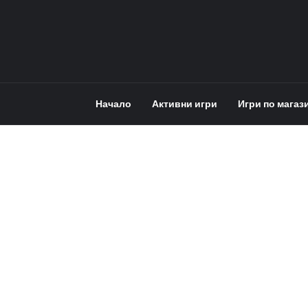
Начало
Активни игри
Игри по магаз