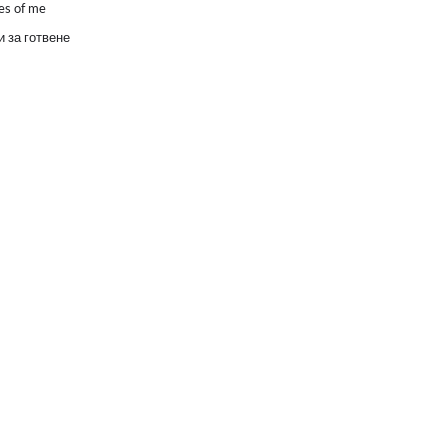
es of me
 за готвене