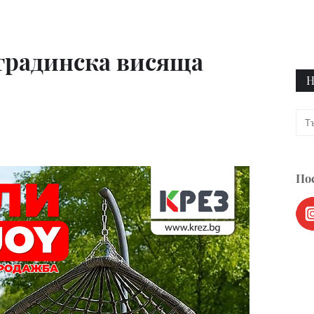
градинска висяща
Н
Пос