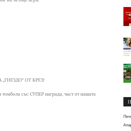
„ГНЕЗДО“ ОТ КРЕЗ!
в томбола със СУПЕР награда, част от нашата
П
Печ
Апар