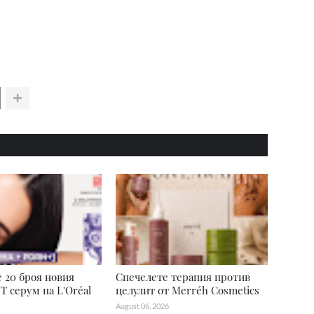
 20 броя новия
Спечелете терапия против
T серум на L'Oréal
целулит от Merréh Cosmetics
August 06, 2026