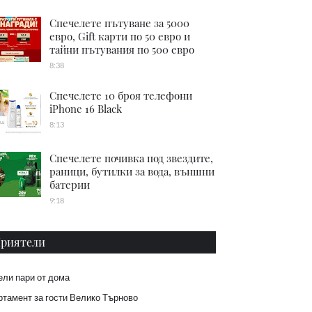
Спечелете пътуване за 5000
евро, Gift карти по 50 евро и
тайни пътувания по 500 евро
8:38
Спечелете 10 броя телефони
iPhone 16 Black
8:13
Спечелете почивка под звездите,
раници, бутилки за вода, външни
батерии
9:18
риятели
ели пари от дома
тамент за гости Велико Търново