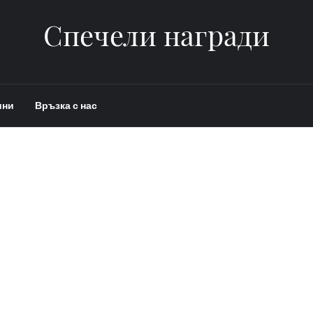
Спечели награди
ини
Връзка с нас