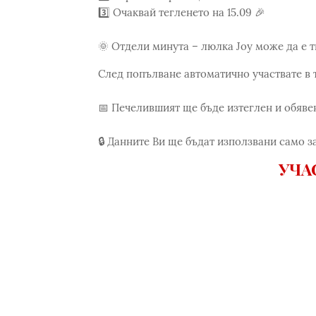
3️⃣ Очаквай тегленето на 15.09 🎉
🌞 Отдели минута – люлка Joy може да е т
След попълване автоматично участвате в т
📅 Печелившият ще бъде изтеглен и обявен
🔒 Данните Ви ще бъдат използвани само з
УЧА