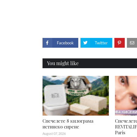
Facebook
Twitter
You might like
Спечелете 8 килограма
Спечелете
истинско сирене
REVITALIF
Paris
August 07, 2026