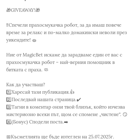
🎁GIVEAWAY!🎁
‼️Спечели прахосмукачка робот, за да имаш повече
време за релакс и по-малко домакински неволи през
уикендите! 🧽
Ние от MagicBet искаме да зарадваме един от вас с
прахосмукачка робот – най-верния помощник в
битката с праха. 🧼
Как да участваш?
1️⃣Харесай тази публикация.👍
2️⃣Последвай нашата страница.✔️
3️⃣Тагни в коментар онзи твой близък, който изчезва
мистериозно всеки път, щом се спомене „чистене“. 😏
4️⃣(Бонус) Сподели поста.➡️
📅Късметлията ще бъде изтеглен на 25.07.2025г.