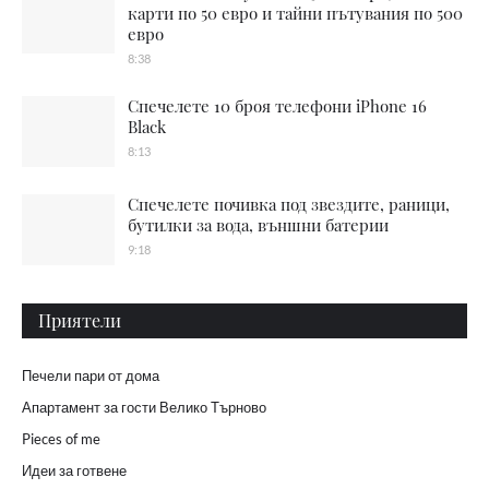
карти по 50 евро и тайни пътувания по 500
евро
8:38
Спечелете 10 броя телефони iPhone 16
Black
8:13
Спечелете почивка под звездите, раници,
бутилки за вода, външни батерии
9:18
Приятели
Печели пари от дома
Апартамент за гости Велико Търново
Pieces of me
Идеи за готвене