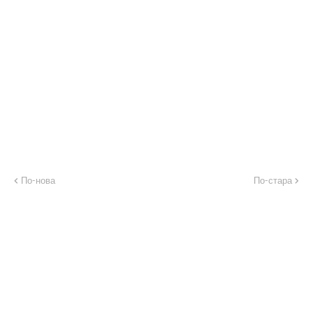
По-нова
По-стара