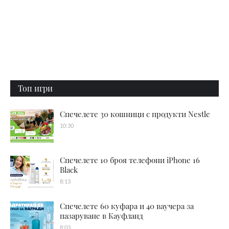
Топ игри
Спечелете 30 кошници с продукти Nestle
10:30
Спечелете 10 броя телефони iPhone 16
Black
8:13
Спечелете 60 куфара и 40 ваучера за
пазаруване в Кауфланд
8:03