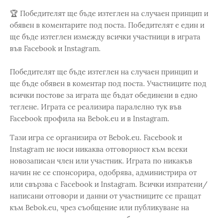
🏆 Победителят ще бъде изтеглен на случаен принцип и
обявен в коментарите под поста. Победителят е един и
ще бъде изтеглен измежду всички участници в играта
във Facebook и Instagram.
Победителят ще бъде изтеглен на случаен принцип и
ще бъде обявен в коментар под поста. Участниците под
всички постове за играта ще бъдат обединени в едно
теглене. Играта се реализира паралелно тук във
Facebook профила на Bebok.eu и в Instagram.
Тази игра се организира от Bebok.eu. Facebook и
Instagram не носи никаква отговорност към всеки
новозаписан член или участник. Играта по никакъв
начин не се спонсорира, одобрява, администрира от
или свързва с Facebook и Instagram. Всички изпратени/
написани отговори и данни от участниците се пращат
към Bebok.eu, чрез съобщение или публикуване на