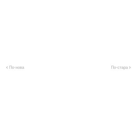
По-нова
По-стара