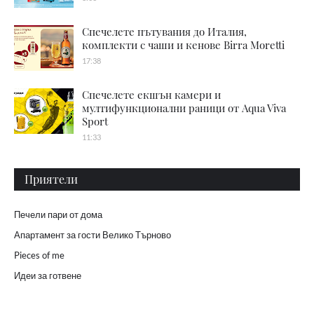
Спечелете пътувания до Италия,
комплекти с чаши и кенове Birra Moretti
17:38
Спечелете екшън камери и
мултифункционални раници от Aqua Viva
Sport
11:33
Приятели
Печели пари от дома
Апартамент за гости Велико Търново
Pieces of me
Идеи за готвене