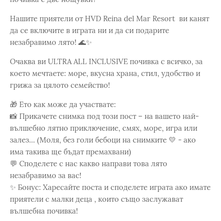
Нашите приятели от HVD Reina del Mar Resort ви канят
да се включите в играта ни и да си подарите
незабравимо лято! 🌊✨
Очаква ви ULTRA ALL INCLUSIVE почивка с всичко, за
което мечтаете: море, вкусна храна, стил, удобство и
грижа за цялото семейство!
🎁 Ето как може да участвате:
📸 Прикачете снимка под този пост – на вашето най-
вълшебно лятно приключение, смях, море, игра или
залез... (Моля, без голи бебоци на снимките 💛 - ако
има такива ще бъдат премахвани)
💬 Споделете с нас какво направи това лято
незабравимо за вас!
✨ Бонус: Харесайте поста и споделете играта ако имате
приятели с малки деца , които също заслужават
вълшебна почивка!