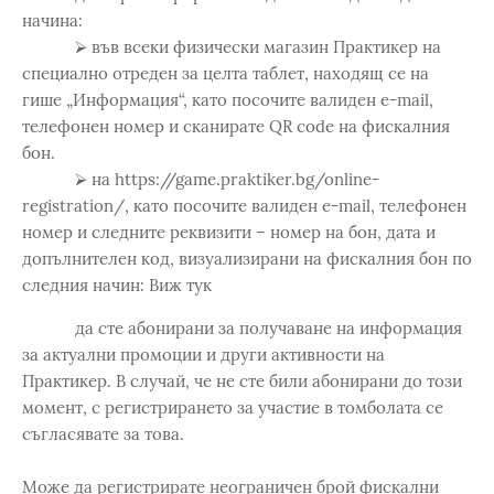
начина:
⮚ във всеки физически магазин Практикер на
специално отреден за целта таблет, находящ се на
гише „Информация“, като посочите валиден e-mail,
телефонен номер и сканирате QR code на фискалния
бон.
⮚ на https://game.praktiker.bg/online-
registration/, като посочите валиден e-mail, телефонен
номер и следните реквизити – номер на бон, дата и
допълнителен код, визуализирани на фискалния бон по
следния начин: Виж тук
да сте абонирани за получаване на информация
за актуални промоции и други активности на
Практикер. В случай, че не сте били абонирани до този
момент, с регистрирането за участие в томболата се
съгласявате за това.
Може да регистрирате неограничен брой фискални