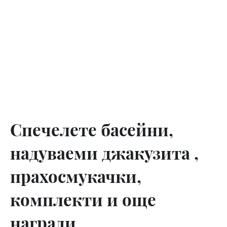
Спечелете басейни,
надуваеми джакузита ,
прахосмукачки,
комплекти и още
награди