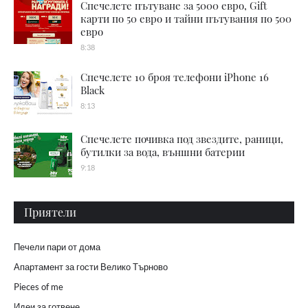
Спечелете пътуване за 5000 евро, Gift
карти по 50 евро и тайни пътувания по 500
евро
8:38
Спечелете 10 броя телефони iPhone 16
Black
8:13
Спечелете почивка под звездите, раници,
бутилки за вода, външни батерии
9:18
Приятели
Печели пари от дома
Апартамент за гости Велико Търново
Pieces of me
Идеи за готвене