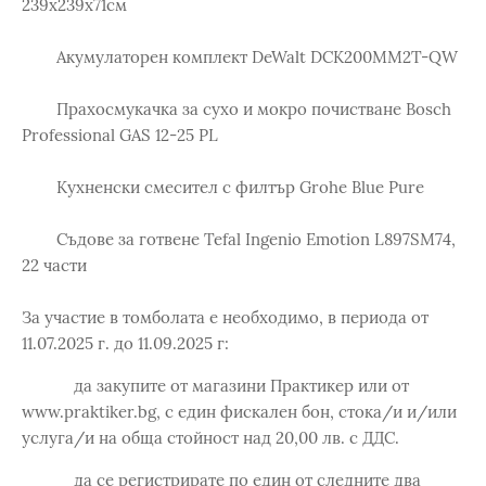
239х239х71см
Акумулаторен комплект DeWalt DCK200MM2T-QW
Прахосмукачка за сухо и мокро почистване Bosch
Professional GAS 12-25 PL
Кухненски смесител с филтър Grohe Blue Pure
Съдове за готвене Tefal Ingenio Emotion L897SM74,
22 части
За участие в томболата е необходимо, в периода от
11.07.2025 г. до 11.09.2025 г:
да закупите от магазини Практикер или от
www.praktiker.bg, с един фискален бон, стокa/и и/или
услуга/и на обща стойност над 20,00 лв. с ДДС.
да се регистрирате по един от следните два