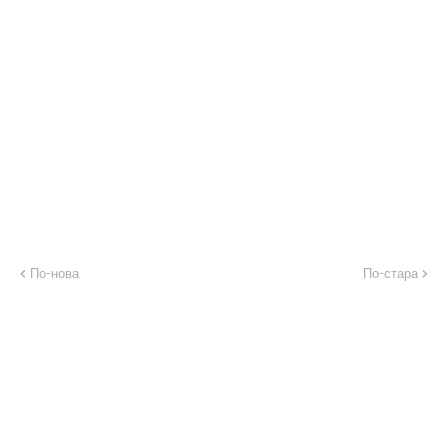
По-нова
По-стара